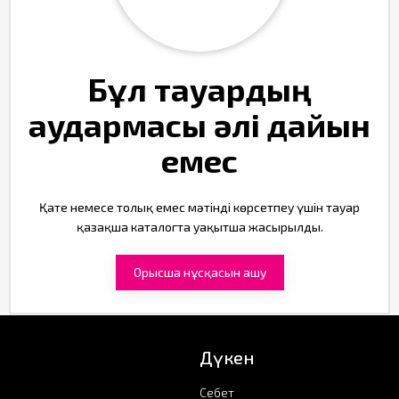
Бұл тауардың
аудармасы әлі дайын
емес
Қате немесе толық емес мәтінді көрсетпеу үшін тауар
қазақша каталогта уақытша жасырылды.
Орысша нұсқасын ашу
Дүкен
Себет