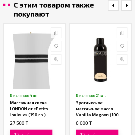
С этим товаром также
покупают
В наличии: 4 шт.
В наличии: 21 шт.
Массажная свеча
Эротическое
LONDON от «Petits
массажное масло
JouJoux» (190 гр.)
Vanilla Magoon (100
ML)
27 500 T
6 000 T