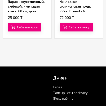
Парик искусственный,
Накладная
с чёлкой, имитация
силиконовая грудь
кожи, 60 см, цвет
«Vest Breast» G
чёрный
25 000 T
72 000 T
Себетке қосу
Себетке қосу
Дүкен
Себет
Тапсырысты рәсімдеу
Жеке кабинет