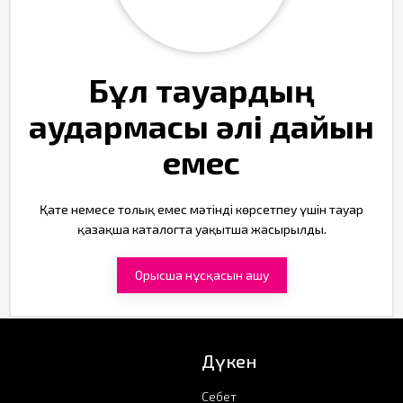
Бұл тауардың
аудармасы әлі дайын
емес
Қате немесе толық емес мәтінді көрсетпеу үшін тауар
қазақша каталогта уақытша жасырылды.
Орысша нұсқасын ашу
Дүкен
Себет