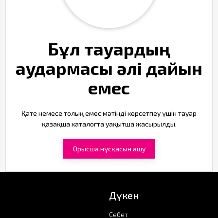
Бұл тауардың
аудармасы әлі дайын
емес
Қате немесе толық емес мәтінді көрсетпеу үшін тауар
қазақша каталогта уақытша жасырылды.
Орысша нұсқасын ашу
Дүкен
Себет