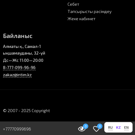
Себет
Тапсырысты рәсімдеу
Жеке кабинет
Байланыс
Алматы қ., Самал-1
ықшамауданы, 32-үй
Дс—Жс 11:00—20:00
8-777-099-96-96
zakaz@intim.kz
© 2007 - 2025 Copyright
0
0
0
0
RU
KZ
EN
+77770999696