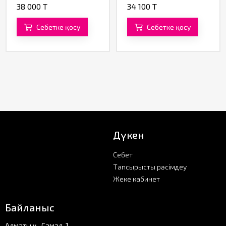
38 000 T
34 100 T
Себетке қосу
Себетке қосу
Дүкен
Себет
Тапсырысты рәсімдеу
Жеке кабинет
Байланыс
Алматы қ., Самал-1