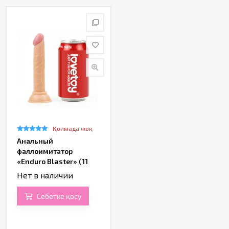
Қоймада жоқ
Анальный
фаллоимитатор
«Enduro Blaster» (11
см)
Нет в наличии
Себетке қосу