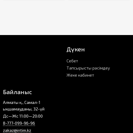
Дүкен
Себет
Тапсырысты рәсімдеу
Жеке кабинет
Байланыс
Алматы қ., Самал-1
ықшамауданы, 32-үй
Дс—Жс 11:00—20:00
8-777-099-96-96
zakaz@intim.kz