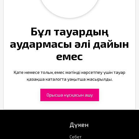
Бұл тауардың
аудармасы әлі дайын
емес
Қате немесе толық емес мәтінді көрсетпеу үшін тауар
қазақша каталогта уақытша жасырылды.
Орысша нұсқасын ашу
Дүкен
Себет