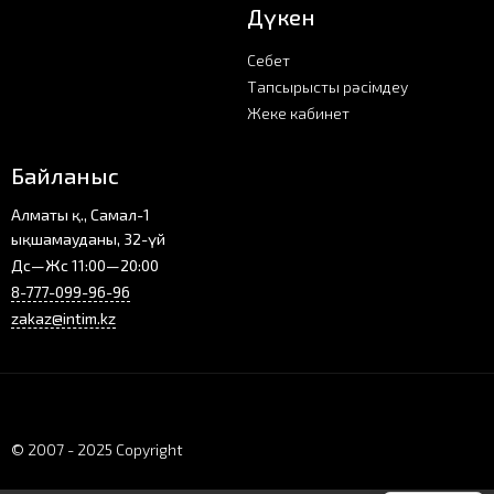
Дүкен
Себет
Тапсырысты рәсімдеу
Жеке кабинет
Байланыс
Алматы қ., Самал-1
ықшамауданы, 32-үй
Дс—Жс 11:00—20:00
8-777-099-96-96
zakaz@intim.kz
© 2007 - 2025 Copyright