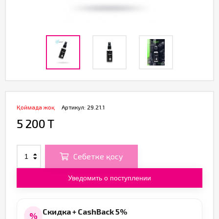
Қоймада жоқ
Артикул:
29.21.1
5 200 T
Себетке қосу
Уведомить о поступлении
Скидка + CashBack 5%
%