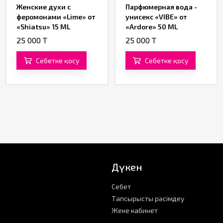
Женские духи с
Парфюмерная вода -
феромонами «Lime» от
унисекс «VIBE» от
«Shiatsu» 15 ML
«Ardore» 50 ML
25 000 T
25 000 T
Себетке қосу
Себетке қосу
Дүкен
Себет
Тапсырысты рәсімдеу
Жеке кабинет