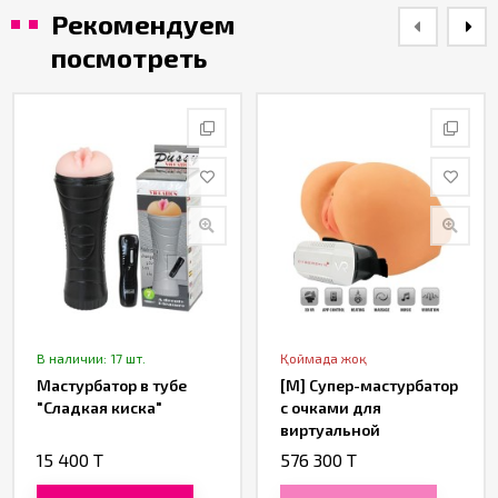
Рекомендуем
посмотреть
В наличии: 17 шт.
Қоймада жоқ
Мастурбатор в тубе
[M] Супер-мастурбатор
"Сладкая киска"
с очками для
виртуальной
реальности - CyberSkin
15 400 T
576 300 T
Twerking Butt (Deluxe)