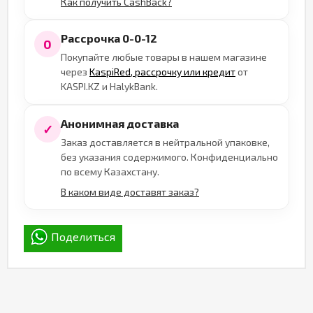
Как получить CashBack?
Рассрочка 0-0-12
0
Покупайте любые товары в нашем магазине
через
KaspiRed, рассрочку или кредит
от
KASPI.KZ и HalykBank.
Анонимная доставка
✓
Заказ доставляется в нейтральной упаковке,
без указания содержимого. Конфиденциально
по всему Казахстану.
В каком виде доставят заказ?
Поделиться