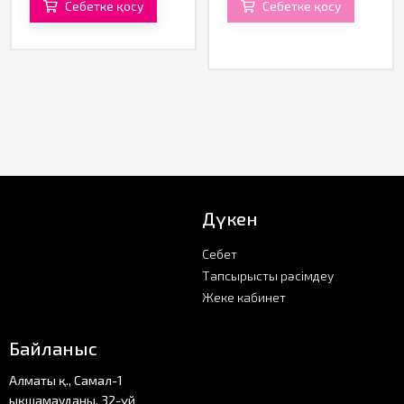
Себетке қосу
Себетке қосу
Дүкен
Себет
Тапсырысты рәсімдеу
Жеке кабинет
Байланыс
Алматы қ., Самал-1
ықшамауданы, 32-үй