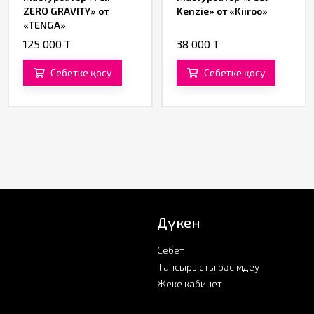
ZERO GRAVITY» от
Kenzie» от «Kiiroo»
«TENGA»
125 000 T
38 000 T
Себетке қосу
Себетке қосу
Дүкен
Себет
Тапсырысты рәсімдеу
Жеке кабинет