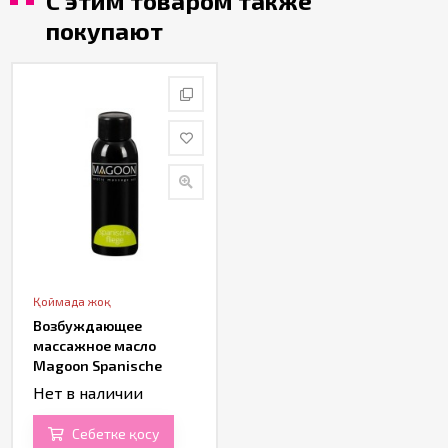
С этим товаром также
покупают
Қоймада жоқ
Возбуждающее
массажное масло
Magoon Spanische
Fliege (50 ML)
Нет в наличии
Себетке қосу