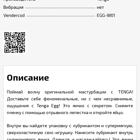
Вибрация
нет
Vendercod
EGG-W01
Описание
Поймай волну оригинальной мастурбации с TENGA!
Доставьте себе феноменальные, ни с чем несравнимые,
ощущения с Tenga Egg! Это яичко с секретом. Снимите
пленку с помощью отрывного лепестка и откройте яйцо.
Внутри вы найдете упаковку с лубрикантом и супермягкую,
сверхэластичную секс-игрушку. Нанесите лубрикант внутрь
силиконового яичка. Оденьте и наслаждайтесь! Эти яички