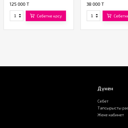
125 000 T
38 000 T
Себетке қосу
Себетк
Дүкен
Себет
Тапсырысты рә
Жеке кабинет