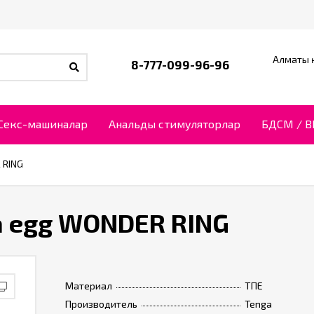
Алматы қ
8-777-099-96-96
Секс-машиналар
Анальды стимуляторлар
БДСМ / 
 RING
a egg WONDER RING
Материал
ТПЕ
Производитель
Tenga