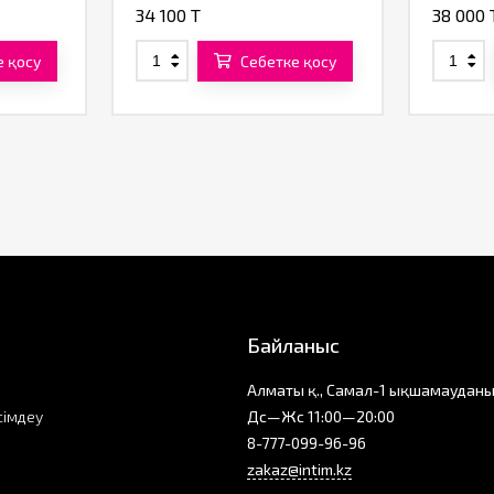
34 100 T
38 000 
е қосу
Себетке қосу
Байланыс
Алматы қ., Самал-1 ықшамауданы
сімдеу
Дс—Жс 11:00—20:00
8-777-099-96-96
zakaz@intim.kz