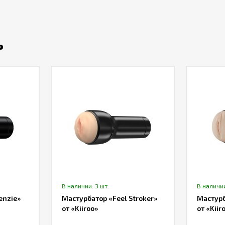
ь
В наличии: 3 шт.
В наличии
enzie»
Мастурбатор «Feel Stroker»
Мастурб
от «Kiiroo»
от «Kiir