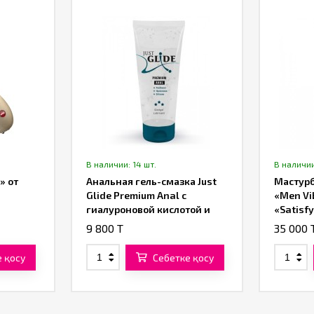
В наличии: 14 шт.
В наличии
» от
Анальная гель-смазка Just
Мастурб
Glide Premium Anal с
«Men Vi
гиалуроновой кислотой и
«Satisfy
пантенолом (200 ML)
9 800 T
35 000 
 қосу
Себетке қосу