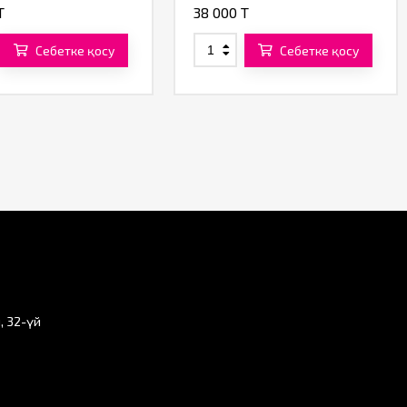
T
38 000 T
Себетке қосу
Себетке қосу
, 32-үй