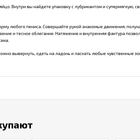
яйцо. Внутри вы найдете упаковку с лубрикантом и супермягкую, с
форму любого пениса. Совершайте рукой знакомые движения, получ
ение и тесное облегание. Натяжение и внутренняя фактура позвол
азма.
можно вывернуть, одеть на ладонь и ласкать любые чувственные 
окупают