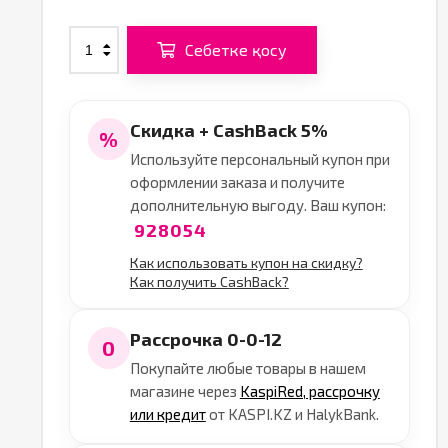
Себетке қосу
Скидка + CashBack 5%
%
Используйте персональный купон при
оформлении заказа и получите
дополнительную выгоду. Ваш купон:
928054
Как использовать купон на скидку?
Как получить CashBack?
Рассрочка 0-0-12
0
Покупайте любые товары в нашем
магазине через
KaspiRed, рассрочку
или кредит
от KASPI.KZ и HalykBank.