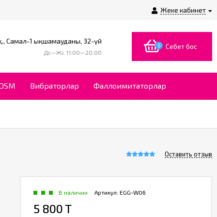
Жеке кабинет
., Самал-1 ықшамауданы, 32-үй
0
Себет бос
Дс—Жс 11:00—20:00
BDSM
Вибраторлар
Фаллоимитаторлар
Оставить отзыв
В наличии
Артикул:
EGG-W06
5 800 T