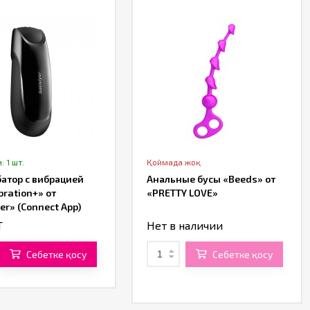
: 1 шт.
Қоймада жоқ
атор с вибрацией
Анальные бусы «Beeds» от
bration+» от
«PRETTY LOVE»
er» (Connect App)
T
Нет в наличии
Себетке қосу
Себетке қосу