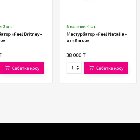
: 2 шт.
В наличии: 4 шт.
атор «Feel Britney»
Мастурбатор «Feel Natalia»
oo»
от «Kiiroo»
T
38 000 T
Себетке қосу
Себетке қосу