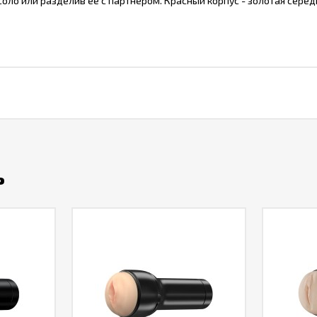
оло или разделив ее с партнером. Красный корпус - золотая серед
ь