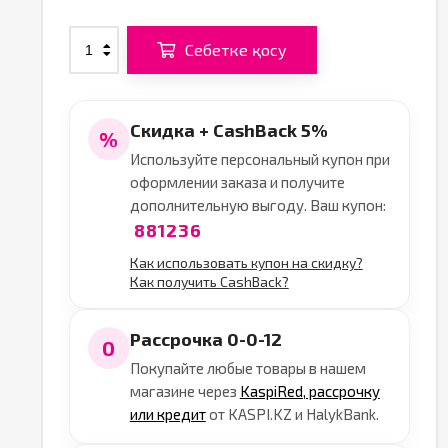
Себетке қосу
Скидка + CashBack 5%
%
Используйте персональный купон при
оформлении заказа и получите
дополнительную выгоду. Ваш купон:
881236
Как использовать купон на скидку?
Как получить CashBack?
Рассрочка 0-0-12
0
Покупайте любые товары в нашем
магазине через
KaspiRed, рассрочку
или кредит
от KASPI.KZ и HalykBank.