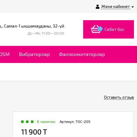
Жеке кабинет
., Самал-1 ықшамауданы, 32-үй
0
Себет бос
Дс—Жс 11:00—20:00
BDSM
Вибраторлар
Фаллоимитаторлар
Оставить отзыв
В наличии
Артикул:
TOC-205
11 900 T