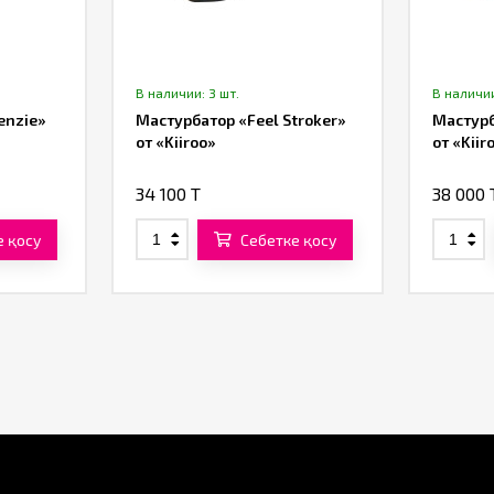
В наличии: 3 шт.
В наличии
enzie»
Мастурбатор «Feel Stroker»
Мастурб
от «Kiiroo»
от «Kiir
34 100 T
38 000 
е қосу
Себетке қосу