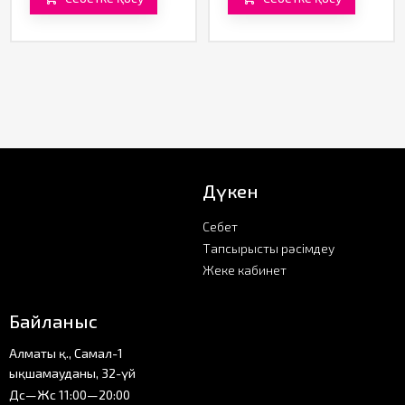
Дүкен
Себет
Тапсырысты рәсімдеу
Жеке кабинет
Байланыс
Алматы қ., Самал-1
ықшамауданы, 32-үй
Дс—Жс 11:00—20:00