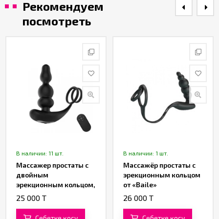
Рекомендуем
посмотреть
В наличии: 11 шт.
В наличии: 1 шт.
Массажер простаты с
Массажёр простаты с
двойным
эрекционным кольцом
эрекционным кольцом,
от «Baile»
функцией вращения и
25 000 T
26 000 T
пультом ДУот «SXTOP»
Себетке қосу
Себетке қосу