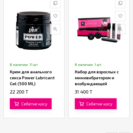
В наличии: 11 шт.
В наличии: 1 шт.
Крем для анального
Набор для взрослых с
секса Power Lubricant
минивибратором и
Gel (500 ML)
возбуждающей
косметикой «KIT TICKLE
22 200 T
31 400 T
ME» от «SHUNGA»
Себетке қосу
Себетке қосу