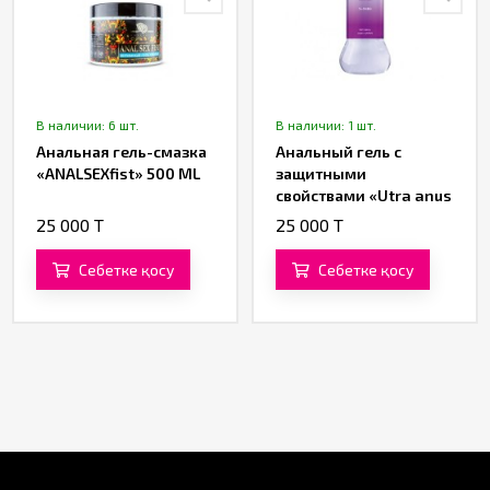
В наличии: 6 шт.
В наличии: 1 шт.
Анальная гель-смазка
Анальный гель с
«ANALSEXfist» 500 ML
защитными
свойствами «Utra anus
protection» от «BIJOND»
25 000 T
25 000 T
360 ML
Себетке қосу
Себетке қосу