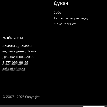
Дүкен
Себет
Тапсырысты рәсімдеу
Жеке кабинет
Байланыс
Алматы қ., Самал-1
ықшамауданы, 32-үй
Дс—Жс 11:00—20:00
8-777-099-96-96
zakaz@intim.kz
© 2007 - 2025 Copyright