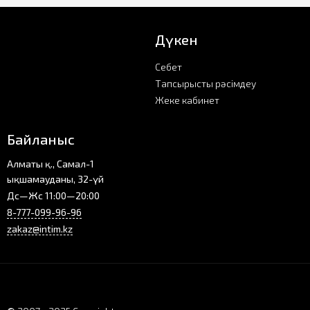
Дүкен
Себет
Тапсырысты рәсімдеу
Жеке кабинет
Байланыс
Алматы қ., Самал-1
ықшамауданы, 32-үй
Дс—Жс 11:00—20:00
8-777-099-96-96
zakaz@intim.kz