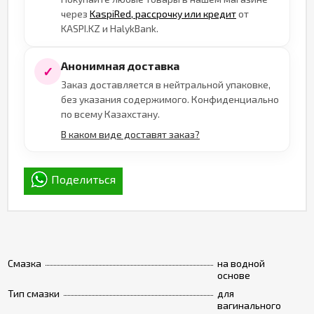
через
KaspiRed, рассрочку или кредит
от
KASPI.KZ и HalykBank.
Анонимная доставка
✓
Заказ доставляется в нейтральной упаковке,
без указания содержимого. Конфиденциально
по всему Казахстану.
В каком виде доставят заказ?
Поделиться
Смазка
на водной
основе
Тип смазки
для
вагинального