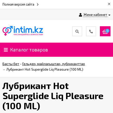
×
Полная версия сайта
Жеке кабинет
0
Каталог товаров
Басты бет
-
Гельдер, майлағыштар, лубриканттар
-
Лубрикант Hot Superglide Liq Pleasure (100 ML)
Лубрикант Hot
Superglide Liq Pleasure
(100 ML)