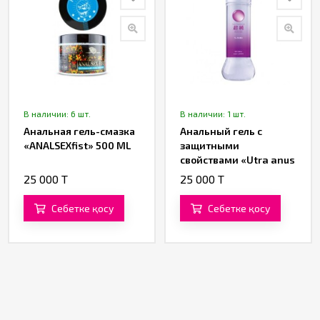
В наличии: 6 шт.
В наличии: 1 шт.
Анальная гель-смазка
Анальный гель с
«ANALSEXfist» 500 ML
защитными
свойствами «Utra anus
protection» от «BIJOND»
25 000 T
25 000 T
360 ML
Себетке қосу
Себетке қосу