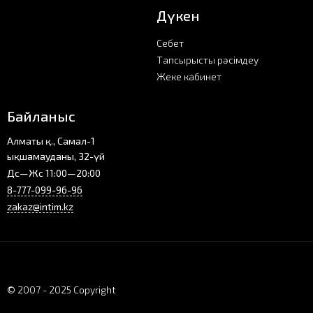
Дүкен
Себет
Тапсырысты рәсімдеу
Жеке кабинет
Байланыс
Алматы қ., Самал-1
ықшамауданы, 32-үй
Дс—Жс 11:00—20:00
8-777-099-96-96
zakaz@intim.kz
© 2007 - 2025 Copyright