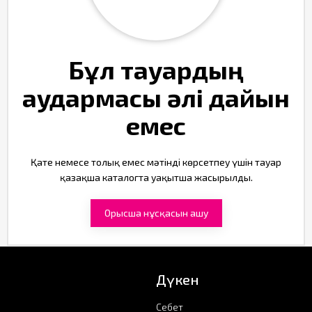
Бұл тауардың
аудармасы әлі дайын
емес
Қате немесе толық емес мәтінді көрсетпеу үшін тауар
қазақша каталогта уақытша жасырылды.
Орысша нұсқасын ашу
Дүкен
Себет