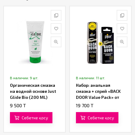
В наличии: 9 шт.
В наличии: 11 шт.
Органическая смазка
Набор: анальная
на водной основе Just
смазка + спрей «BACK
Glide Bio (200 ML)
DOOR Value Pack» от
«Pjur»
9 500 T
19 700 T
Себетке қосу
Себетке қосу