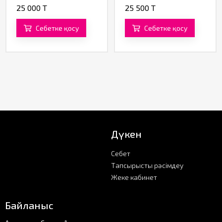
(фиолетовый)
25 000 T
25 500 T
Себетке қосу
Себетке қосу
Дүкен
Себет
Тапсырысты рәсімдеу
Жеке кабинет
Байланыс