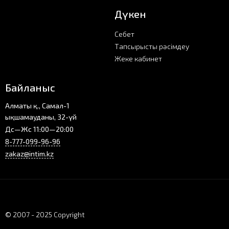
Дүкен
Себет
Тапсырысты рәсімдеу
Жеке кабинет
Байланыс
Алматы қ., Самал-1
ықшамауданы, 32-үй
Дс—Жс 11:00—20:00
8-777-099-96-96
zakaz@intim.kz
© 2007 - 2025 Copyright