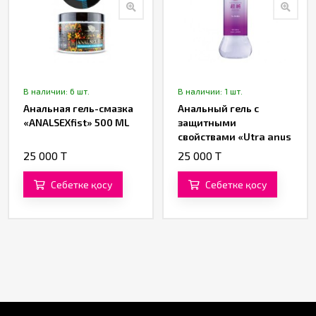
В наличии: 6 шт.
В наличии: 1 шт.
Анальная гель-смазка
Анальный гель с
«ANALSEXfist» 500 ML
защитными
свойствами «Utra anus
protection» от «BIJOND»
25 000 T
25 000 T
360 ML
Себетке қосу
Себетке қосу