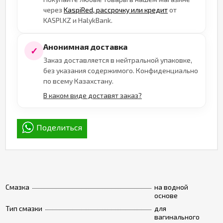
через
KaspiRed, рассрочку или кредит
от
KASPI.KZ и HalykBank.
Анонимная доставка
✓
Заказ доставляется в нейтральной упаковке,
без указания содержимого. Конфиденциально
по всему Казахстану.
В каком виде доставят заказ?
Поделиться
Смазка
на водной
основе
Тип смазки
для
вагинального