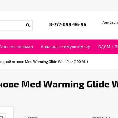
Алматы қ
8-777-099-96-96
Секс-машиналар
Анальды стимуляторлар
БДСМ / 
одной основе Med Warming Glide Wb - Pjur (100 ML)
ове Med Warming Glide Wb
Смазка
на водной