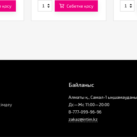
е қосу
Себетке қосу
Байланыс
Алматы қ., Самал-1 ықшамауданы
сімдеу
Дс—Жс 11:00—20:00
8-777-099-96-96
zakaz@intim.kz