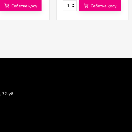
Себетке қосу
Себетке қосу
, 32-үй