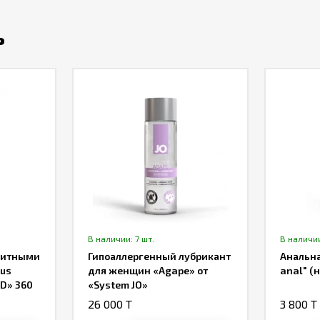
ь
В наличии: 7 шт.
В наличии
щитными
Гипоаллергенный лубрикант
Анальна
nus
для женщин «Agape» от
anal" (
ND» 360
«System JO»
26 000 T
3 800 T