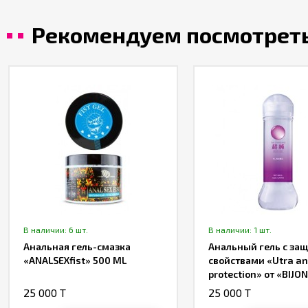
Рекомендуем посмотрет
В наличии: 6 шт.
В наличии: 1 шт.
Анальная гель-смазка
Анальный гель с за
«ANALSEXfist» 500 ML
свойствами «Utra a
protection» от «BIJO
ML
25 000 T
25 000 T