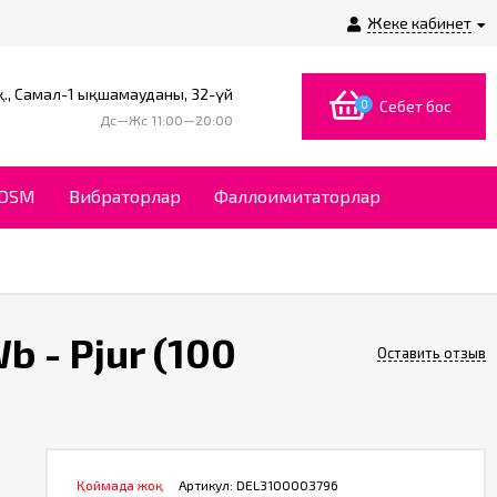
Жеке кабинет
., Самал-1 ықшамауданы, 32-үй
0
Себет бос
Дс—Жс 11:00—20:00
BDSM
Вибраторлар
Фаллоимитаторлар
 - Pjur (100
Оставить отзыв
Қоймада жоқ
Артикул:
DEL3100003796