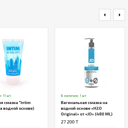
: 11 шт.
В наличии: 1 шт.
я смазка "Intim
Вагинальная смазка на
на водной основе)
водной основе «H2O
Original» от «JO» (480 ML)
27 200 T