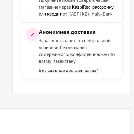
Покупайте любые товары в нашем
магазине через
KaspiRed, рассрочку
или кредит
от KASPI.KZ и HalykBank.
Анонимная доставка
✓
Заказ доставляется в нейтральной
упаковке, без указания
содержимого. Конфиденциально по
всему Казахстану.
В каком виде доставят заказ?