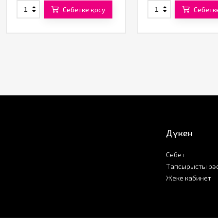
Себетке қосу
Себетк
Дүкен
Себет
Тапсырысты рә
Жеке кабинет