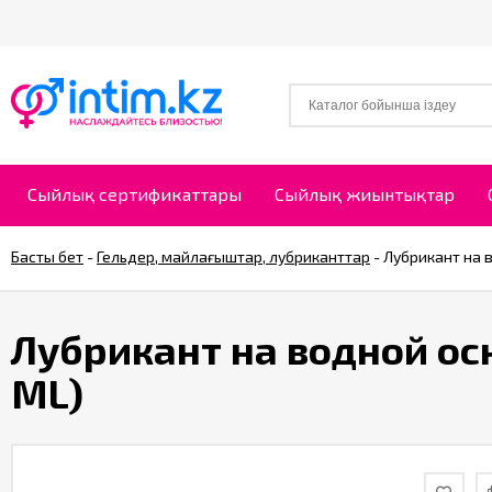
Сыйлық сертификаттары
Сыйлық жиынтықтар
Басты бет
-
Гельдер, майлағыштар, лубриканттар
-
Лубрикант на в
Лубрикант на водной осн
ML)