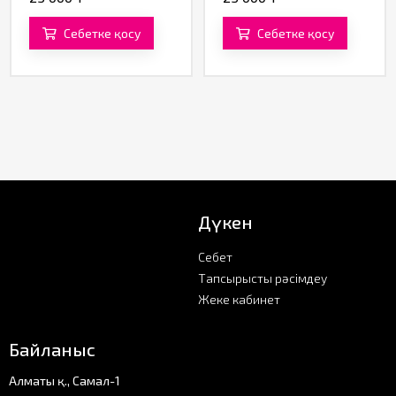
360 ML
Себетке қосу
Себетке қосу
Дүкен
Себет
Тапсырысты рәсімдеу
Жеке кабинет
Байланыс
Алматы қ., Самал-1