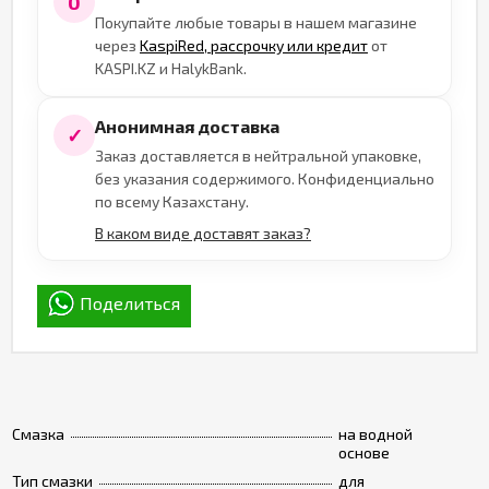
0
Покупайте любые товары в нашем магазине
через
KaspiRed, рассрочку или кредит
от
KASPI.KZ и HalykBank.
Анонимная доставка
✓
Заказ доставляется в нейтральной упаковке,
без указания содержимого. Конфиденциально
по всему Казахстану.
В каком виде доставят заказ?
Поделиться
Смазка
на водной
основе
Тип смазки
для