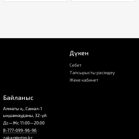
Дүкен
Себет
Тапсырысты рәсімдеу
Жеке кабинет
Байланыс
Алматы қ., Самал-1
ықшамауданы, 32-үй
Дс—Жс 11:00—20:00
8-777-099-96-96
zakaz@intim.kz