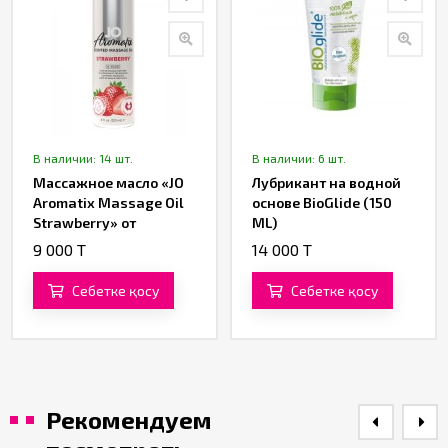
В наличии: 14 шт.
В наличии: 6 шт.
Массажное масло «JO
Лубрикант на водной
Aromatix Massage Oil
основе BioGlide (150
Strawberry» от
ML)
«System JO» с
9 000 T
14 000 T
ароматом клубники
120 ML
Себетке қосу
Себетке қосу
Рекомендуем