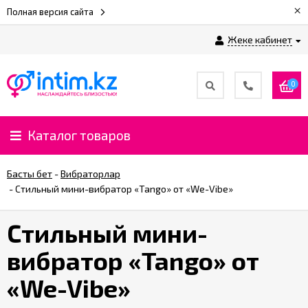
×
Полная версия сайта
Жеке кабинет
0
Каталог товаров
Басты бет
-
Вибраторлар
-
Cтильный мини-вибратор «Tango» от «We-Vibe»
Cтильный мини-
вибратор «Tango» от
«We-Vibe»