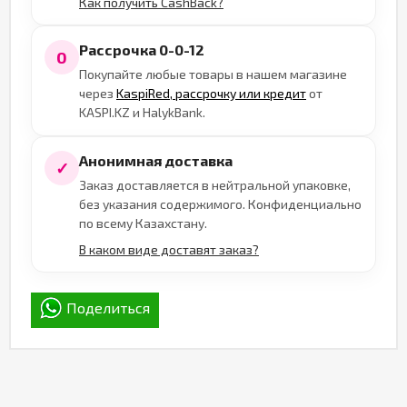
Как получить CashBack?
Рассрочка 0-0-12
0
Покупайте любые товары в нашем магазине
через
KaspiRed, рассрочку или кредит
от
KASPI.KZ и HalykBank.
Анонимная доставка
✓
Заказ доставляется в нейтральной упаковке,
без указания содержимого. Конфиденциально
по всему Казахстану.
В каком виде доставят заказ?
Поделиться