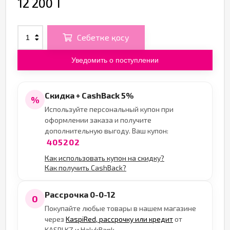
12 200 T
Себетке қосу
Уведомить о поступлении
Скидка + CashBack 5%
%
Используйте персональный купон при
оформлении заказа и получите
дополнительную выгоду. Ваш купон:
405202
Как использовать купон на скидку?
Как получить CashBack?
Рассрочка 0-0-12
0
Покупайте любые товары в нашем магазине
через
KaspiRed, рассрочку или кредит
от
KASPI.KZ и HalykBank.