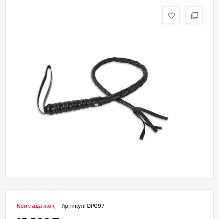
Қоймада жоқ
Артикул:
DP097