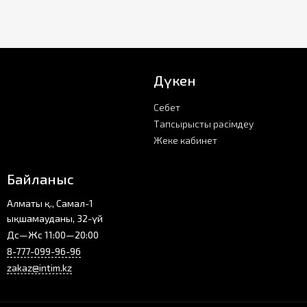
Дүкен
Себет
Тапсырысты рәсімдеу
Жеке кабинет
Байланыс
Алматы қ., Самал-1
ықшамауданы, 32-үй
Дс—Жс 11:00—20:00
8-777-099-96-96
zakaz@intim.kz