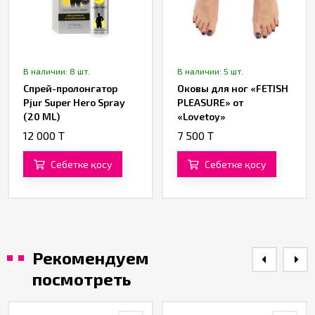
В наличии: 8 шт.
В наличии: 5 шт.
Спрей-пролонгатор
Оковы для ног «FETISH
Pjur Super Hero Spray
PLEASURE» от
(20 ML)
«Lovetoy»
12 000 T
7 500 T
Себетке қосу
Себетке қосу
Рекомендуем
посмотреть