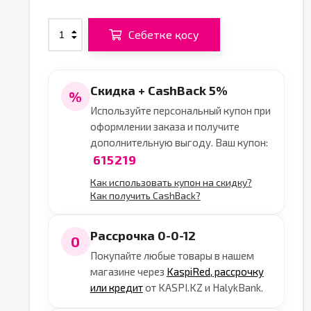
Себетке қосу
Скидка + CashBack 5%
%
Используйте персональный купон при
оформлении заказа и получите
дополнительную выгоду. Ваш купон:
615219
Как использовать купон на скидку?
Как получить CashBack?
Рассрочка 0-0-12
0
Покупайте любые товары в нашем
магазине через
KaspiRed, рассрочку
или кредит
от KASPI.KZ и HalykBank.