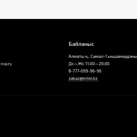
Байланыс
Алматы қ., Самал-1 ықшамауданы
сімдеу
Дс—Жс 11:00—20:00
8-777-099-96-96
zakaz@intim.kz