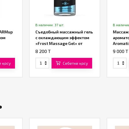
В наличии: 37 шт.
В наличии
WARMup
Съедобный массажный гель
Массажн
том
с охлаждающим эффектом
аромато
«Frost Massage Gel» от
Aromati
«Intt» (30 ML)
Chocola
8 200 T
9 000 T
120 ML
е қосу
Себетке қосу
ь