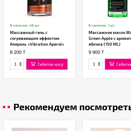
В наличии: 48 шт.
В наличии: 1 шт.
Массажный гель с
Массажное масло 
согревающим эффектом
Green Apple с арома
Апероль «Vibration Aperol»
яблока (150 ML)
от «Intt» (30 ML)
8 200 T
9 900 T
Себетке қосу
Себетк
Рекомендуем посмотрет