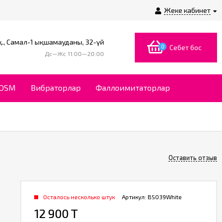
Жеке кабинет
., Самал-1 ықшамауданы, 32-үй
0
Себет бос
Дс—Жс 11:00—20:00
BDSM
Вибраторлар
Фаллоимитаторлар
Оставить отзыв
Осталось несколько штук
Артикул:
BS039White
12 900 T