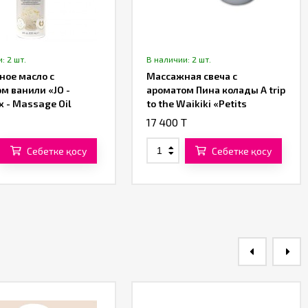
: 2 шт.
В наличии: 2 шт.
ое масло с
Массажная свеча с
м ванили «JO -
ароматом Пина колады A trip
x - Massage Oil
to the Waikiki «Petits
te » от «System JO»
Joujoux» от «Mystim» 120 ML
17 400 T
Себетке қосу
Себетке қосу