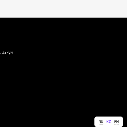
, 32-үй
RU
KZ
EN