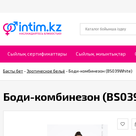
Сыйлық сертификаттары
Сыйлық жиынтықтар
Басты бет
-
Эротическое бельё
-
Боди-комбинезон (BS039White)
Боди-комбинезон (BS03