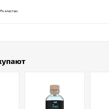
0% эластан.
окупают