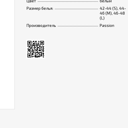
Цвет
белый
Размер белья:
42-44 (S), 44-
46 (M), 46-48
(L)
Производитель
Passion