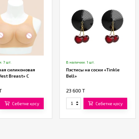
: 7 шт.
В наличии: 1 шт.
ная силиконовая
Пэстисы на соски «Tinkle
Vest Breast» C
Bell»
T
23 600 T
Себетке қосу
Себетке қосу