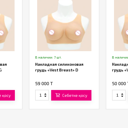
В наличии: 7 шт.
В наличии
вая
Накладная силиконовая
Наклад
G
грудь «Vest Breast» D
грудь «
59 000 T
50 000 
е қосу
Себетке қосу