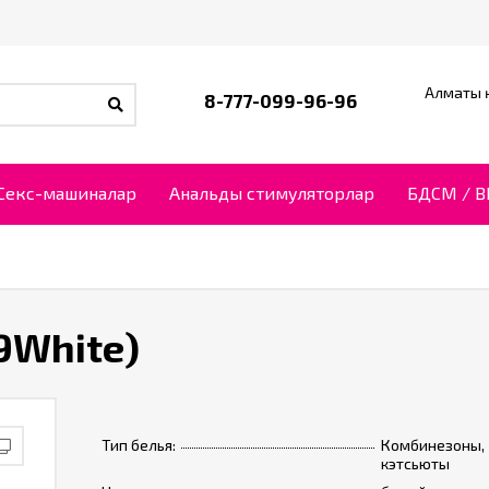
Алматы қ
8-777-099-96-96
Секс-машиналар
Анальды стимуляторлар
БДСМ / 
9White)
Тип белья:
Комбинезоны,
кэтсьюты