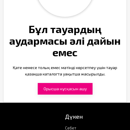
Бұл тауардың
аудармасы әлі дайын
емес
Қате немесе толық емес мәтінді көрсетпеу үшін тауар
қазақша каталогта уақытша жасырылды.
Орысша нұсқасын ашу
Дүкен
Себет