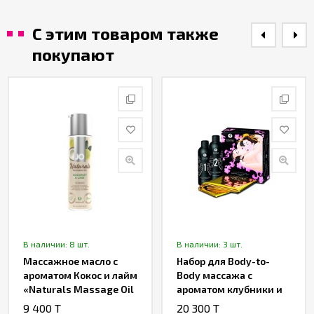
С этим товаром также
покупают
В наличии: 8 шт.
В наличии: 3 шт.
Массажное масло с
Набор для Body-to-
ароматом Кокос и лайм
Body массажа с
«Naturals Massage Oil
ароматом клубники и
Coconut & Lime» от «JO»
шампанского от
9 400 T
20 300 T