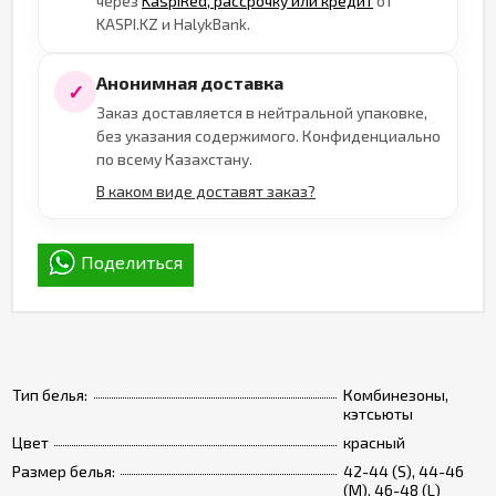
через
KaspiRed, рассрочку или кредит
от
KASPI.KZ и HalykBank.
Анонимная доставка
✓
Заказ доставляется в нейтральной упаковке,
без указания содержимого. Конфиденциально
по всему Казахстану.
В каком виде доставят заказ?
Поделиться
Тип белья:
Комбинезоны,
кэтсьюты
Цвет
красный
Размер белья:
42-44 (S), 44-46
(M), 46-48 (L)