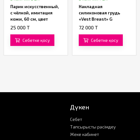
Парик искусственный,
Накладная
с чёлкой, имитация
силиконовая грудь
кожи, 60 см, цвет
«Vest Breast» G
чёрный
25 000 T
72 000 T
Себетке қосу
Себетке қосу
Дүкен
Себет
Тапсырысты рәсімдеу
Жеке кабинет