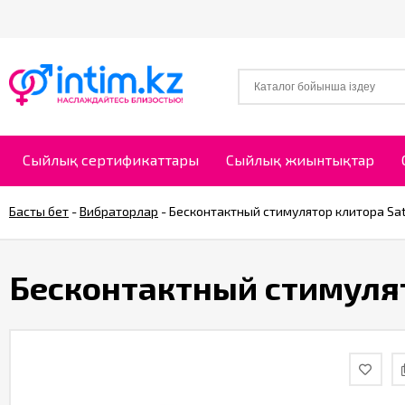
Сыйлық сертификаттары
Сыйлық жиынтықтар
Басты бет
-
Вибраторлар
-
Бесконтактный стимулятор клитора Sati
Бесконтактный стимулято