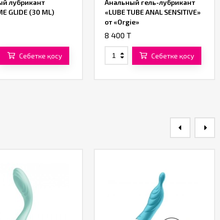
ый лубрикант
Анальный гель-лубрикант
E GLIDE (30 ML)
«LUBE TUBE ANAL SENSITIVE»
от «Orgie»
8 400 T
Себетке қосу
Себетке қосу