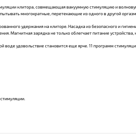
 стимуляции клитора, совмещающая вакуумную стимуляцию и волнов
испытывать многократные, перетекающие из одного в другой оргаз
ированного удержания на клиторе. Насадка из безопасного и гигие
ения. Магнитная зарядка не только облегчает питание устройства,
й воде удовольствие становится еще ярче. 11 программ стимуляции 
 стимуляции.