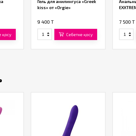
ка
Гель для анилингуса «Greek
Анальн
kiss» от «Orgie»
EXXTREM
9 400 T
7 500 T
е қосу
Себетке қосу
ь