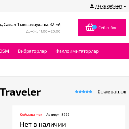
Жеке кабинет
., Самал-1 ықшамауданы, 32-үй
0
Себет бос
Дс—Жс 11:00—20:00
BDSM
Вибраторлар
Фаллоимитаторлар
Traveler
Оставить отзыв
Қоймада жоқ
Артикул:
8799
Нет в наличии