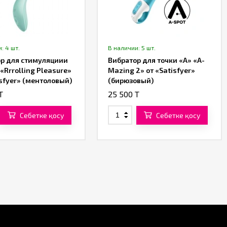
: 4 шт.
В наличии: 5 шт.
р для стимуляциии
Вибратор для точки «А» «A-
 «Rrrolling Pleasure»
Mazing 2» от «Satisfyer»
isfyer» (ментоловый)
(бирюзовый)
T
25 500 T
Себетке қосу
Себетке қосу