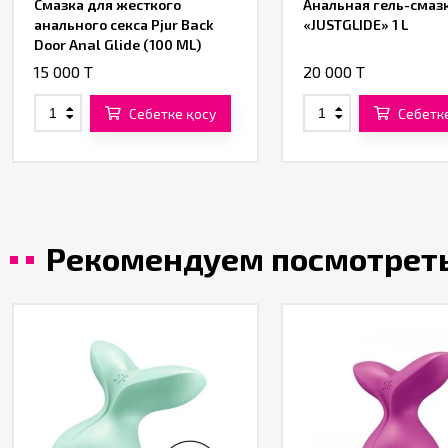
Смазка для жесткого
Анальная гель-смаз
анального секса Pjur Back
«JUSTGLIDE» 1 L
Door Anal Glide (100 ML)
15 000 T
20 000 T
Себетке қосу
Себетк
Рекомендуем посмотрет