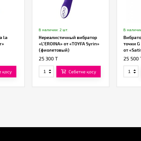
В наличии: 2 шт.
В наличии
a la
Нереалистичный вибратор
Вибрато
r»
«L'EROINA» от «TOYFA Syrin»
точки G
(фиолетовый)
от «Sat
25 300 T
25 500 
е қосу
Себетке қосу