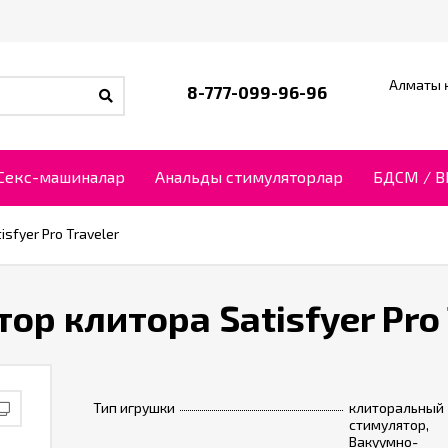
Алматы қ
8-777-099-96-96
Секс-машиналар
Анальды стимуляторлар
БДСМ / 
sfyer Pro Traveler
р клитора Satisfyer Pro 
Тип игрушки
клиторальный
стимулятор,
Вакуумно-