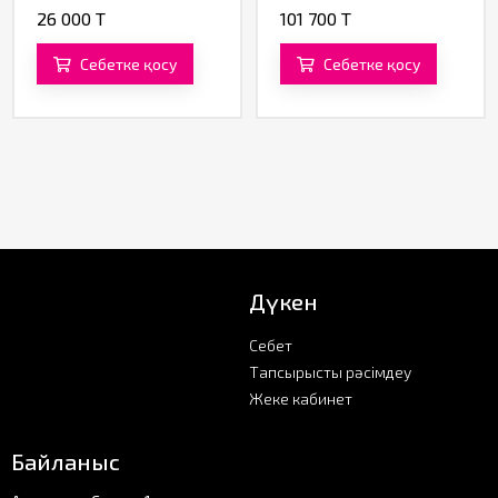
26 000 T
101 700 T
Себетке қосу
Себетке қосу
Дүкен
Себет
Тапсырысты рәсімдеу
Жеке кабинет
Байланыс