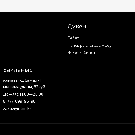
Дүкен
Себет
Тапсырысты рәсімдеу
Жеке кабинет
Байланыс
Алматы қ., Самал-1
ықшамауданы, 32-үй
Дс—Жс 11:00—20:00
8-777-099-96-96
zakaz@intim.kz