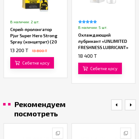
В наличии: 2 шт.
В наличии: 5 шт.
Спрей-пролонгатор
Охлаждающий
Pjur Super Hero Strong
лубрикант «UNLIMITED
Spray (концетрат) (20
FRESHNESS LUBRICANT»
ML)
13 200 T
13 800 T
от «YESforLOV»
18 400 T
Себетке қосу
Себетке қосу
Рекомендуем
посмотреть