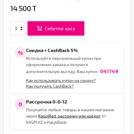
14 500 T
Себетке қосу
Скидка + CashBack 5%
%
Используйте персональный купон при
оформлении заказа и получите
041749
дополнительную выгоду. Ваш купон:
Как использовать купон на скидку?
Как получить CashBack?
Рассрочка 0-0-12
0
Покупайте любые товары в нашем магазине
через
KaspiRed, рассрочку или кредит
от
KASPI.KZ и HalykBank.