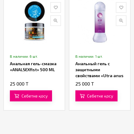
В наличии: 6 шт.
В наличии: 1 шт.
Анальная гель-смазка
Анальный гель с
«ANALSEXfist» 500 ML
защитными
свойствами «Utra anus
protection» от «BIJOND»
25 000 T
25 000 T
360 ML
Себетке қосу
Себетке қосу