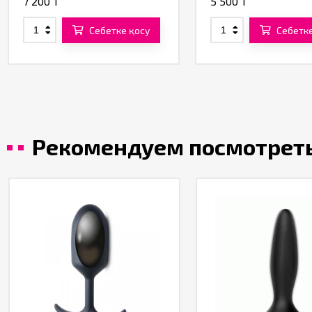
7 200 T
5 500 T
Себетке қосу
Себетке
Рекомендуем посмотрет