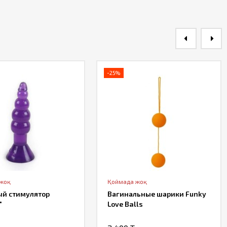
-25%
 жоқ
Қоймада жоқ
ый стимулятор
Вагинальные шарики Funky
"
Love Balls