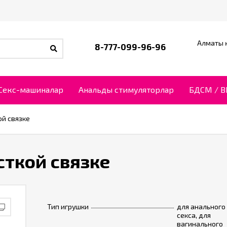
Алматы қ
8-777-099-96-96
Секс-машиналар
Анальды стимуляторлар
БДСМ / 
й связке
ткой связке
Тип игрушки
для анального
секса, для
вагинального