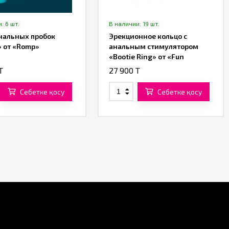
: 6 шт.
В наличии: 19 шт.
нальных пробок
Эрекционное кольцо с
» от «Romp»
анальным стимулятором
«Bootie Ring» от «Fun
Factory»
T
27 900 T
Себетке қосу
Себетке қосу