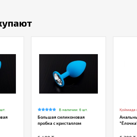
окупают
 шт.
В наличии: 6 шт.
Қоймада
овая
Большая силиконовая
Анальн
пробка с кристаллом
"Ёлочка