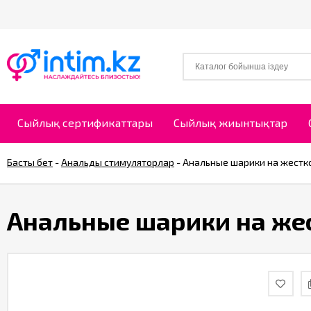
Сыйлық сертификаттары
Сыйлық жиынтықтар
Басты бет
-
Анальды стимуляторлар
-
Анальные шарики на жестко
Анальные шарики на жес