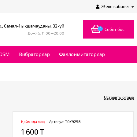
Жеке кабинет
., Самал-1 ықшамауданы, 32-үй
0
Себет бос
Дс—Жс 11:00—20:00
BDSM
Вибраторлар
Фаллоимитаторлар
Оставить отзыв
Қоймада жоқ
Артикул:
TOY9258
1 600 T