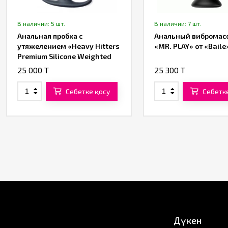
В наличии: 5 шт.
В наличии: 7 шт.
Анальная пробка с
Анальный вибромас
утяжелением «Heavy Hitters
«MR. PLAY» от «Baile
Premium Silicone Weighted
Anal Plug XL» от «XR Brands»
25 000 T
25 300 T
Себетке қосу
Себетк
Дүкен