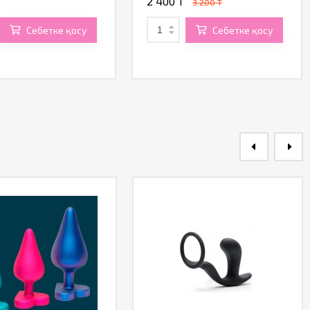
2 400 T
3 200 T
Себетке қосу
Себетке қосу