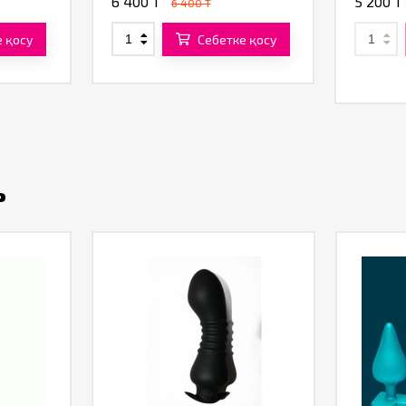
6 400 T
5 200 T
6 400 T
 қосу
Себетке қосу
ь