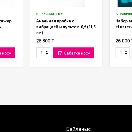
В наличии: 1 шт.
В наличии
сажер
Анальная пробка с
Набор а
»
вибрацией и пультом ДУ (11,5
«Luster
см)
26 300 T
26 800 
е қосу
Себетке қосу
Байланыс