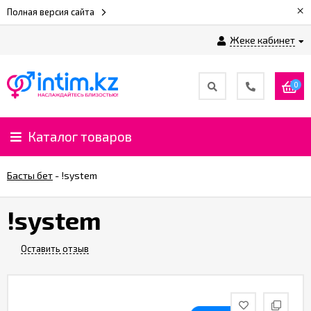
×
Полная версия сайта
Жеке кабинет
0
Каталог товаров
Басты бет
-
!system
!system
Оставить отзыв