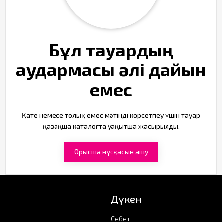
Бұл тауардың
аудармасы әлі дайын
емес
Қате немесе толық емес мәтінді көрсетпеу үшін тауар
қазақша каталогта уақытша жасырылды.
Орысша нұсқасын ашу
Дүкен
Себет