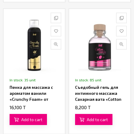
In stock: 35 unit
In stock: 85 unit
Пенка для массажа с
Съедобный гель для
ароматом ванили
интимного массажа
«Crunchy Foam» от
Сахарная вата «Cotton
«Intt» (100 ML)
Candy Massage Gel» от
16,100 T
8,200 T
«Intt» (30 ML)
Add to cart
Add to cart