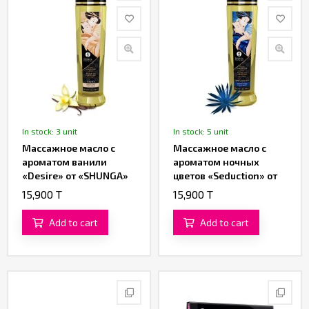
In stock: 3 unit
In stock: 5 unit
Массажное масло с
Массажное масло с
ароматом ванили
ароматом ночных
«Desire» от «SHUNGA»
цветов «Seduction» от
(240 ML)
«SHUNGA» (240 ML)
15,900 T
15,900 T
Add to cart
Add to cart