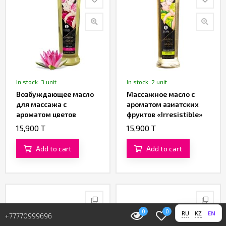
In stock: 3 unit
In stock: 2 unit
Возбуждающее масло
Массажное масло с
для массажа с
ароматом азиатских
ароматом цветов
фруктов «Irresistible»
лотоса «Amour» от
от «SHUNGA» (240 ML)
15,900 T
15,900 T
«SHUNGA»
Add to cart
Add to cart
0
0
0
0
RU
KZ
EN
+77770999696