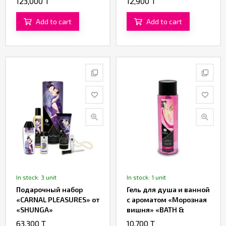
123,000 T
12,900 T
Add to cart
Add to cart
In stock: 3 unit
In stock: 1 unit
Подарочный набор
Гель для душа и ванной
«CARNAL PLEASURES» от
с ароматом «Морозная
«SHUNGA»
вишня» «BATH &
SHOWER GEL» от
63,300 T
10,700 T