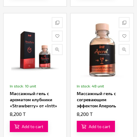
In stock: 10 unit
In stock: 48 unit
Массажный гель с
Массажный гель с
ароматом клубники
согревающим
«Strawberry» от «Intt»
эффектом Апероль
(30 ML)
«Vibration Aperol» от
8,200 T
8,200 T
«Intt» (30 ML)
Add to cart
Add to cart