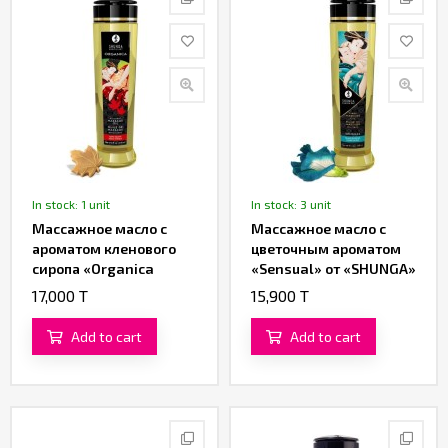
In stock: 1 unit
In stock: 3 unit
Массажное масло с
Массажное масло с
ароматом кленового
цветочным ароматом
сиропа «Organica
«Sensual» от «SHUNGA»
Maple Delight» от
(240 ML)
17,000 T
15,900 T
«SHUNGA» (240 ML)
Add to cart
Add to cart