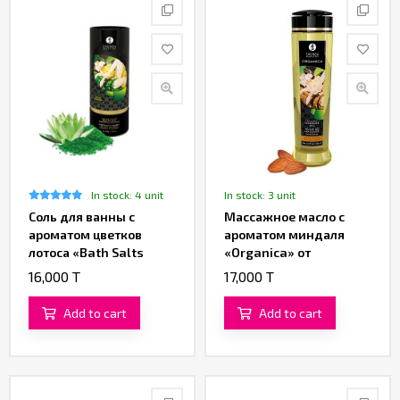
In stock: 4 unit
In stock: 3 unit
Соль для ванны с
Массажное масло с
ароматом цветков
ароматом миндаля
лотоса «Bath Salts
«Organica» от
Lotus Flower» от
«SHUNGA» (240 ML)
16,000 T
17,000 T
«SHUNGA» (500 гр.)
Add to cart
Add to cart