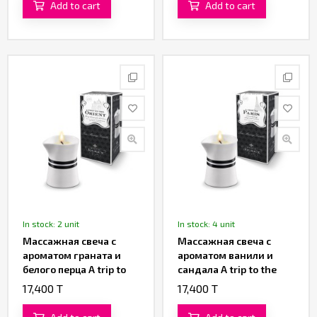
Add to cart
Add to cart
120 ML
In stock: 2 unit
In stock: 4 unit
Массажная свеча с
Массажная свеча с
ароматом граната и
ароматом ванили и
белого перца A trip to
сандала A trip to the
the Orient «Petits
Paris «Petits Joujoux»
17,400 T
17,400 T
Joujoux» от «Mystim»
от «Mystim» 120 ML
120 ML