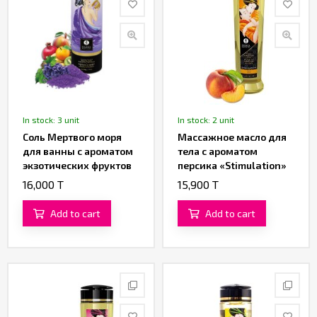
In stock: 3 unit
In stock: 2 unit
Соль Мертвого моря
Массажное масло для
для ванны с ароматом
тела с ароматом
экзотических фруктов
персика «Stimulation»
«Aphrodisia» от
от «SHUNGA» (240 ML)
16,000 T
15,900 T
«SHUNGA» (500 гр.)
Add to cart
Add to cart