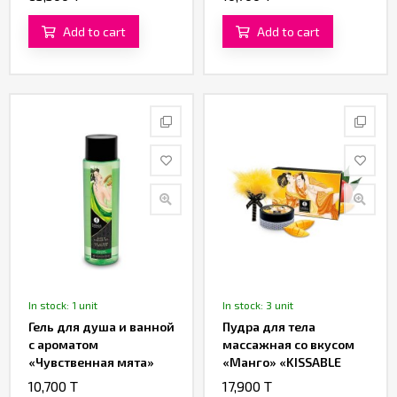
«SHUNGA»
Add to cart
Add to cart
In stock: 1 unit
In stock: 3 unit
Гель для душа и ванной
Пудра для тела
с ароматом
массажная со вкусом
«Чувственная мята»
«Манго» «KISSABLE
«BATH & SHOWER GEL»
MASSAGE POWDER
10,700 T
17,900 T