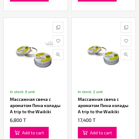
In stock: 6 unit
In stock: 2 unit
Массажная свеча с
Массажная свеча с
ароматом Пина колады
ароматом Пина колады
A trip to the Waikiki
A trip to the Waikiki
«Petits Joujoux» от
«Petits Joujoux» от
6,800 T
17,400 T
«Mystim» 43 ML
«Mystim» 120 ML
Add to cart
Add to cart