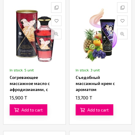
In stock: 5 unit
In stock: 3 unit
Согревающее
Съедобный
массажное масло с
массажный крем с
афродизиаками, c
ароматом
ароматом клубничного
экзотических фруктов
15,900 T
13,700 T
вина от «SHUNGA» (100
от «SHUNGA» (200 ML)
ML)
Add to cart
Add to cart