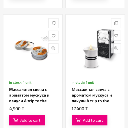
In stock: 1 unit
In stock: 1 unit
Массажная свеча с
Массажная свеча с
ароматом мускуса и
ароматом мускуса и
пачули A trip to the
пачули A trip to the
Athens «Petits Joujoux»
Athens «Petits Joujoux»
4,900 T
17,400 T
от «Mystim» 43 ML
от «Mystim» 120 ML
Add to cart
Add to cart