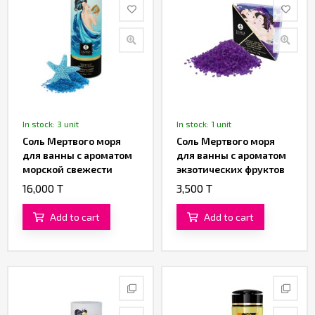
In stock: 3 unit
In stock: 1 unit
Соль Мертвого моря
Соль Мертвого моря
для ванны с ароматом
для ванны с ароматом
морской свежести
экзотических фруктов
«Aphrodisia» от
«Aphrodisia» от
16,000 T
3,500 T
«SHUNGA» (500 гр.)
«SHUNGA» (75 гр.)
Add to cart
Add to cart