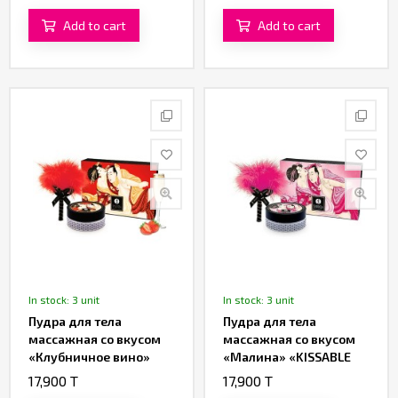
от «SHUNGA»
LUSCIUOS» от
«SHUNGA»
Add to cart
Add to cart
In stock: 3 unit
In stock: 3 unit
Пудра для тела
Пудра для тела
массажная со вкусом
массажная со вкусом
«Клубничное вино»
«Малина» «KISSABLE
«KISSABLE MASSAGE
MASSAGE POWDER
17,900 T
17,900 T
POWDER LUSCIUOS» от
LUSCIUOS» от