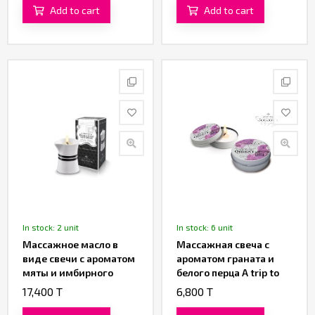
«System JO»
Add to cart
Add to cart
In stock: 2 unit
In stock: 6 unit
Массажное масло в
Массажная свеча с
виде свечи с ароматом
ароматом граната и
мяты и имбирного
белого перца A trip to
бисквита «Petits
the Orient «Petits
17,400 T
6,800 T
Joujoux Romantic
Joujoux» от «Mystim» 43
Getaway» от «Mystim»
ML