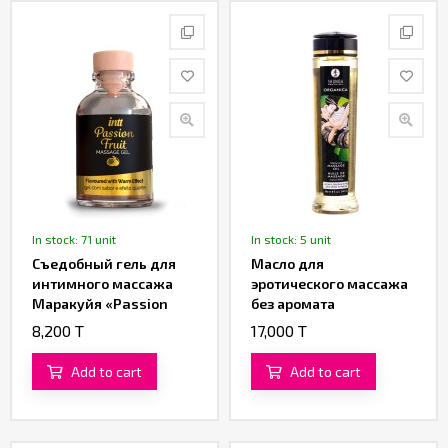
In stock: 71 unit
In stock: 5 unit
Съедобный гель для
Масло для
интимного массажа
эротического массажа
Маракуйя «Passion
без аромата
Fruit Massage Gel» от
«Organica» от
8,200 T
17,000 T
«Intt» (30 ML)
«SHUNGA» (240 ML)
Add to cart
Add to cart