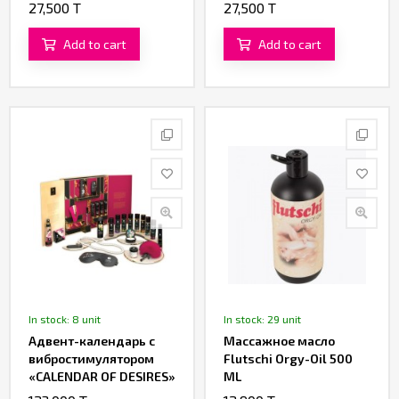
гр.)
гр.)
27,500 T
27,500 T
Add to cart
Add to cart
In stock: 8 unit
In stock: 29 unit
Адвент-календарь с
Массажное масло
вибростимулятором
Flutschi Orgy-Oil 500
«CALENDAR OF DESIRES»
ML
от «Shunga»