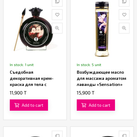
In stock: 1 unit
In stock: 5 unit
Съедобная
Возбуждающее масло
декоративная крем-
для массажа ароматом
краска для тела с
лаванды «Sensation»
ароматом шоколада от
от «SHUNGA» (240 ML)
11,900 T
15,900 T
«SHUNGA»
Add to cart
Add to cart