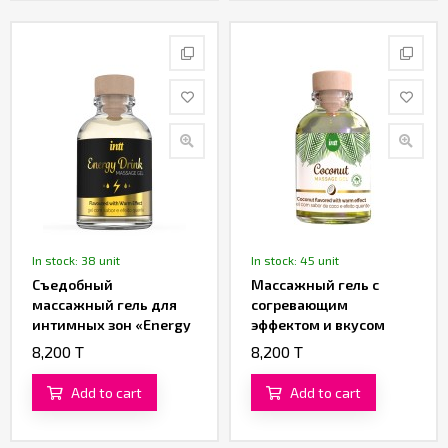
In stock: 38 unit
In stock: 45 unit
Съедобный
Массажный гель с
массажный гель для
согревающим
интимных зон «Energy
эффектом и вкусом
Drink» от «Intt» (15 ML)
кокоса «Coconut
8,200 T
8,200 T
Massage Gel» от «Intt»
(30 ML)
Add to cart
Add to cart