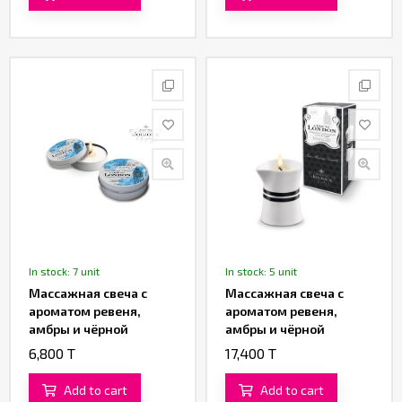
In stock: 7 unit
In stock: 5 unit
Массажная свеча с
Массажная свеча с
ароматом ревеня,
ароматом ревеня,
амбры и чёрной
амбры и чёрной
смородины A trip to the
смородины A trip to the
6,800 T
17,400 T
London «Petits Joujoux»
London «Petits Joujoux»
от «Mystim» 43 ML
от «Mystim» 120 ML
Add to cart
Add to cart