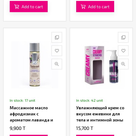
«SHUNGA»
«SHUNGA»
Add to cart
Add to cart
In stock: 17 unit
In stock: 42 unit
Массажное масло
Увлажняющий крем со
афродизиак с
вкусом ежевики для
ароматом лаванда и
тела и интимной зоны
ваниль «JO Lavender &
«CREAMY ATTRACTION!»
9,900 T
15,700 T
Tahitian Vanilla» от
от «INTT» (100 ML)