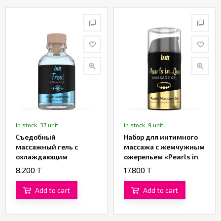
In stock: 37 unit
In stock: 9 unit
Съедобный
Набор для интимного
массажный гель с
массажа с жемчужным
охлаждающим
ожерельем «Pearls in
эффектом «Frost
Love» от «Intt» (15 ML)
8,200 T
17,800 T
Massage Gel» от «Intt»
(30 ML)
Add to cart
Add to cart