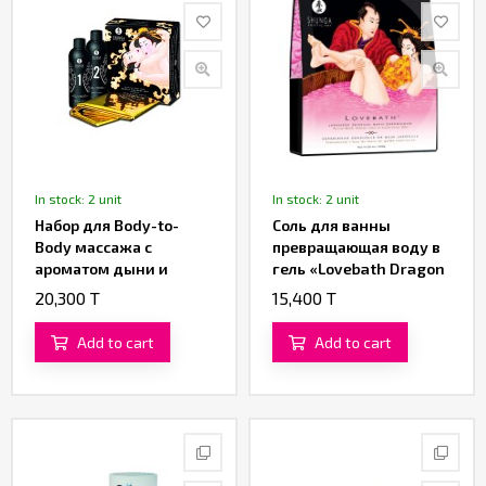
In stock: 2 unit
In stock: 2 unit
Набор для Body-to-
Соль для ванны
Body массажа с
превращающая воду в
ароматом дыни и
гель «Lovebath Dragon
манго от «SHUNGA»
Fruit» от «SHUNGA»
20,300 T
15,400 T
(650 гр.)
Add to cart
Add to cart