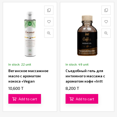
In stock: 22 unit
In stock: 49 unit
Веганское массажное
Съедобный гель для
масло с ароматом
интимного массажа с
кокоса «Vegan
ароматом кофе «Intt
Coconut» от «Intt» (150
Coffee Massage Gel» от
10,600 T
8,200 T
ML)
«Intt» (30 ML)
Add to cart
Add to cart