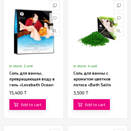
In stock: 2 unit
In stock: 4 unit
Cоль для ванны,
Соль для ванны с
превращающая воду в
ароматом цветков
гель «Lovebath Ocean
лотоса «Bath Salts
temptation» от
Lotus Flower» от
15,400 T
3,500 T
«SHUNGA» (650 гр.)
«SHUNGA» (75 гр.)
Add to cart
Add to cart