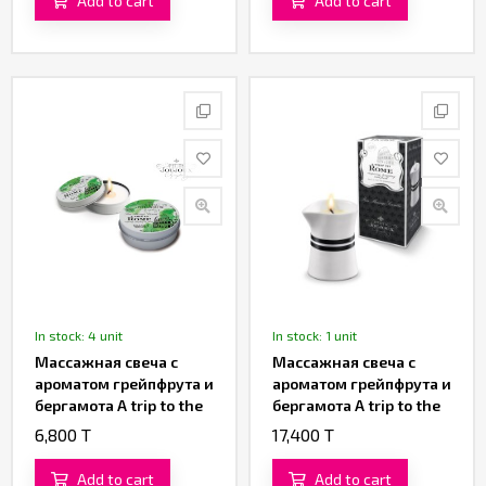
Add to cart
Add to cart
In stock: 4 unit
In stock: 1 unit
Массажная свеча с
Массажная свеча с
ароматом грейпфрута и
ароматом грейпфрута и
бергамота A trip to the
бергамота A trip to the
Rome «Petits Joujoux»
Rome «Petits Joujoux»
6,800 T
17,400 T
от «Mystim» 43 ML
от «Mystim» 120 ML
Add to cart
Add to cart