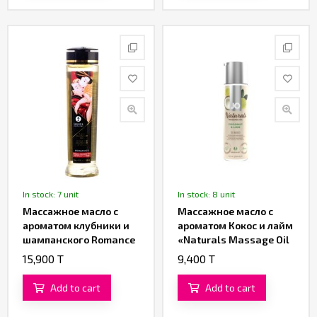
In stock: 7 unit
In stock: 8 unit
Массажное масло с
Массажное масло с
ароматом клубники и
ароматом Кокос и лайм
шампанского Romance
«Naturals Massage Oil
от «SHUNGA» 240 ML
Coconut & Lime» от «JO»
15,900 T
9,400 T
Add to cart
Add to cart