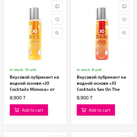
In stock: 10 unit
In stock: 8 unit
Вкусовой лубрикант на
Вкусовой лубрикант на
водной основе «JO
водной основе «JO
Cocktails Mimosa» от
Cocktails Sex On The
«System JO» 60 ML
Beach» от «System JO»
8,900 T
8,900 T
60 ML
Add to cart
Add to cart