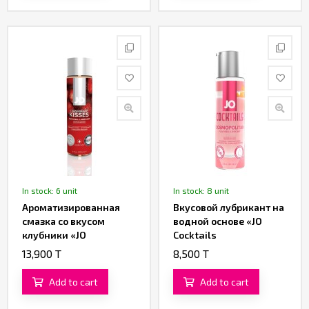
In stock: 6 unit
In stock: 8 unit
Ароматизированная
Вкусовой лубрикант на
смазка со вкусом
водной основе «JO
клубники «JO
Cocktails
Strawberry Kiss» от
Cosmopolitan» от
13,900 T
8,500 T
«System JO» 120 ML
«System JO» 60 ML
Add to cart
Add to cart