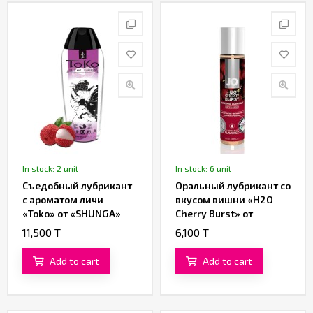
In stock: 2 unit
In stock: 6 unit
Съедобный лубрикант
Оральный лубрикант со
с ароматом личи
вкусом вишни «H2O
«Toko» от «SHUNGA»
Cherry Burst» от
(165 ML)
«System JO» 30 ML
11,500 T
6,100 T
Add to cart
Add to cart