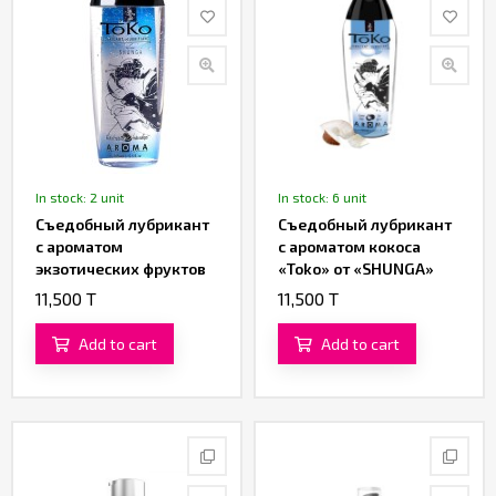
In stock: 2 unit
In stock: 6 unit
Съедобный лубрикант
Съедобный лубрикант
с ароматом
с ароматом кокоса
экзотических фруктов
«Toko» от «SHUNGA»
«Toko» от «SHUNGA»
(165 ML)
11,500 T
11,500 T
(165 ML)
Add to cart
Add to cart