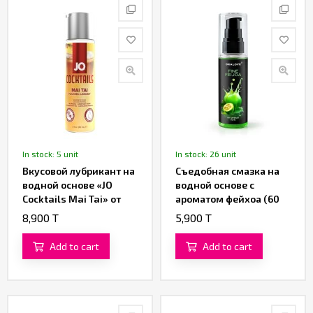
In stock: 5 unit
In stock: 26 unit
Вкусовой лубрикант на
Съедобная смазка на
водной основе «JO
водной основе с
Cocktails Mai Tai» от
ароматом фейхоа (60
«System JO» 60 ML
ML)
8,900 T
5,900 T
Add to cart
Add to cart