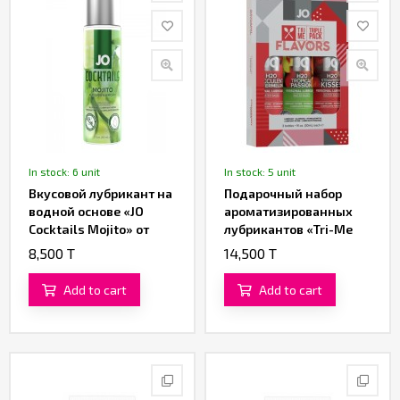
In stock: 6 unit
In stock: 5 unit
Вкусовой лубрикант на
Подарочный набор
водной основе «JO
ароматизированных
Cocktails Mojito» от
лубрикантов «Tri-Me
«System JO» 60 ML
Triple Pack Flavors» от
8,500 T
14,500 T
«System JO» 30 ML
Add to cart
Add to cart