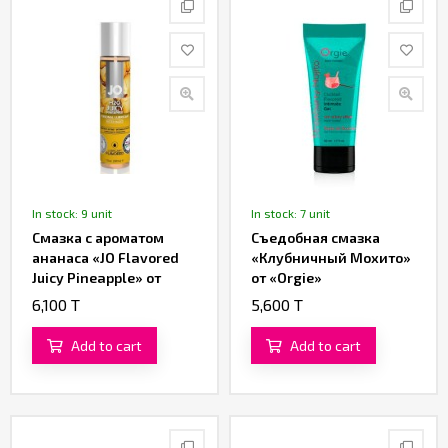
In stock: 9 unit
In stock: 7 unit
Смазка с ароматом
Съедобная смазка
ананаса «JO Flavored
«Клубничный Мохито»
Juicy Pineapple» от
от «Orgie»
«System JO» 30 ML
6,100 T
5,600 T
Add to cart
Add to cart