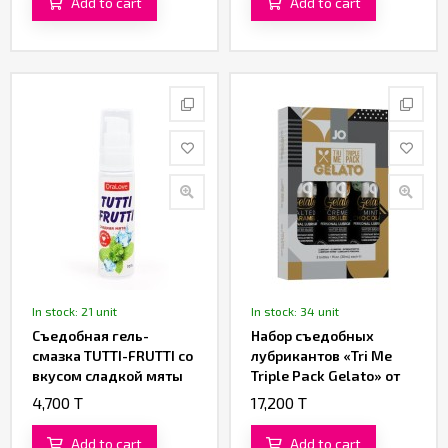
Add to cart
Add to cart
In stock: 21 unit
In stock: 34 unit
Съедобная гель-
Набор съедобных
смазка TUTTI-FRUTTI со
лубрикантов «Tri Me
вкусом сладкой мяты
Triple Pack Gelato» от
30 ML
«JO»
4,700 T
17,200 T
Add to cart
Add to cart