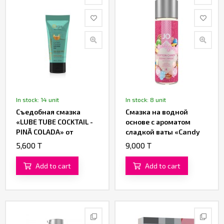
In stock: 14 unit
In stock: 8 unit
Съедобная смазка
Смазка на водной
«LUBE TUBE COCKTAIL -
основе с ароматом
PINÃ COLADA» от
сладкой ваты «Candy
«Orgie»
Shop Cotton Candy» от
5,600 T
9,000 T
«System JO» - 60 ML
Add to cart
Add to cart