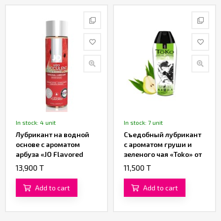
In stock: 4 unit
In stock: 7 unit
Лубрикант на водной
Съедобный лубрикант
основе с ароматом
с ароматом груши и
арбуза «JO Flavored
зеленого чая «Toko» от
Watermelon» от
«SHUNGA» (165 ML)
13,900 T
11,500 T
«System JO» 120 ML
Add to cart
Add to cart