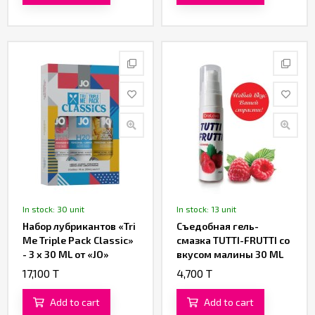
In stock: 30 unit
In stock: 13 unit
Набор лубрикантов «Tri
Съедобная гель-
Me Triple Pack Classic»
смазка TUTTI-FRUTTI со
- 3 x 30 ML от «JO»
вкусом малины 30 ML
17,100 T
4,700 T
Add to cart
Add to cart