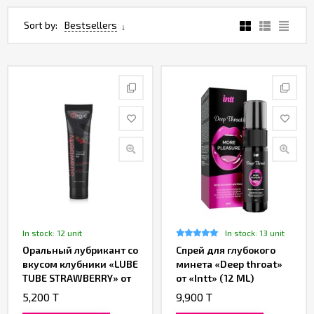
Sort by:
Bestsellers
In stock: 12 unit
In stock: 13 unit
Оральный лубрикант со
Спрей для глубокого
вкусом клубники «LUBE
минета «Deep throat»
TUBE STRAWBERRY» от
от «Intt» (12 ML)
«Orgie»
5,200 T
9,900 T