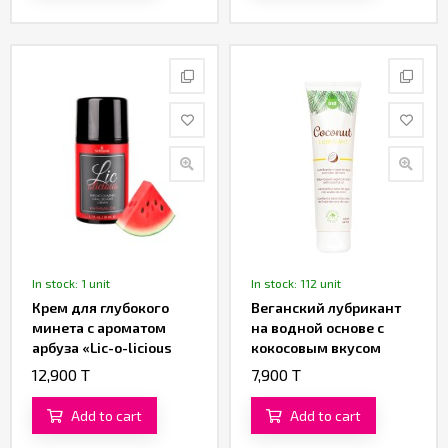
In stock: 1 unit
In stock: 112 unit
Крем для глубокого
Веганский лубрикант
минета c ароматом
на водной основе с
арбуза «Lic-o-licious
кокосовым вкусом
Oral Delight Cream
«Coconut Lubrificante»
12,900 T
7,900 T
Watermelon» от
от «Intt» (100 ML)
«Sensuva»
Add to cart
Add to cart