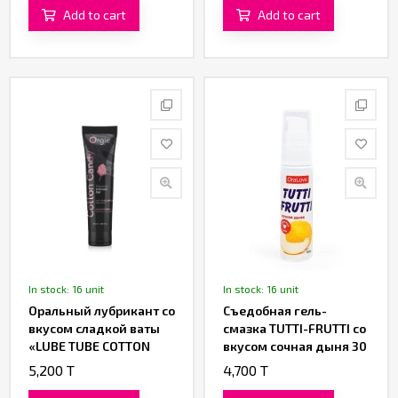
Add to cart
Add to cart
In stock: 16 unit
In stock: 16 unit
Оральный лубрикант со
Съедобная гель-
вкусом сладкой ваты
смазка TUTTI-FRUTTI со
«LUBE TUBE COTTON
вкусом сочная дыня 30
CANDY» от «Orgie»
ML
5,200 T
4,700 T