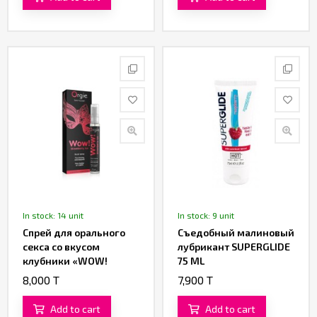
In stock: 14 unit
In stock: 9 unit
Спрей для орального
Съедобный малиновый
секса со вкусом
лубрикант SUPERGLIDE
клубники «WOW!
75 ML
STRAWBERRY ICE» от
8,000 T
7,900 T
«Orgie»
Add to cart
Add to cart