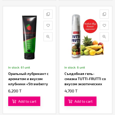
In stock: 61 unit
In stock: 6 unit
Оральный лубрикант с
Съедобная гель-
ароматом и вкусом
смазка TUTTI-FRUTTI со
клубники «Strawberry
вкусом экзотических
Lubrificant» от «Intt»
фруктов 30 ML
6,200 T
4,700 T
(100 ML)
Add to cart
Add to cart