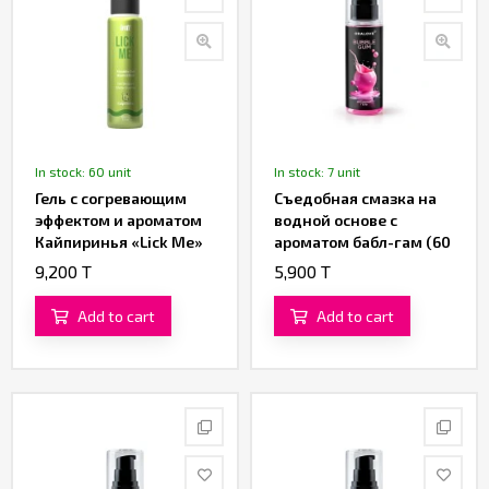
In stock: 60 unit
In stock: 7 unit
Гель с согревающим
Съедобная смазка на
эффектом и ароматом
водной основе с
Кайпиринья «Lick Me»
ароматом бабл-гам (60
от «Intt» (50 ML)
ML)
9,200 T
5,900 T
Add to cart
Add to cart