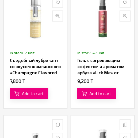
In stock: 2 unit
In stock: 47 unit
Съедобный лубрикант
Гель с согревающим
со вкусом шампанского
эффектом и ароматом
«Champagne Flavored
арбуза «Lick Me» от
Lubricant» от «JO» 60
«Intt» (50 ML)
7,800 T
9,200 T
ML
Add to cart
Add to cart