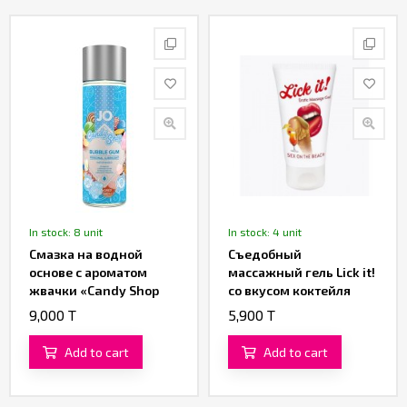
In stock: 8 unit
In stock: 4 unit
Смазка на водной
Съедобный
основе с ароматом
массажный гель Lick it!
жвачки «Candy Shop
со вкусом коктейля
Bubblegum» от «System
«Секс на пляже» (50
9,000 T
5,900 T
JO» 60 ML
ML)
Add to cart
Add to cart