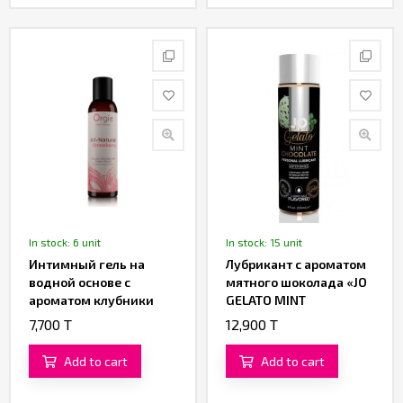
In stock: 6 unit
In stock: 15 unit
Интимный гель на
Лубрикант с ароматом
водной основе с
мятного шоколада «JO
ароматом клубники
GELATO MINT
«All-Natural
CHOCOLATE» от «System
7,700 T
12,900 T
Strawberry» от «Orgie»
JO» 120 ML
(150 ML)
Add to cart
Add to cart