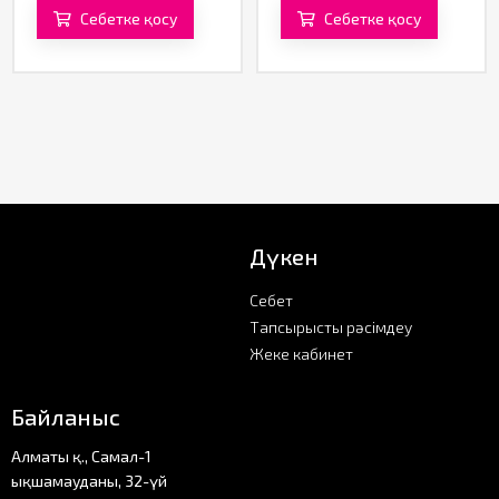
Себетке қосу
Себетке қосу
Дүкен
Себет
Тапсырысты рәсімдеу
Жеке кабинет
Байланыс
Алматы қ., Самал-1
ықшамауданы, 32-үй