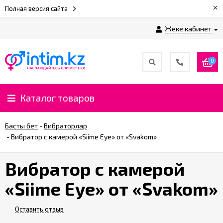
×
Полная версия сайта
Жеке кабинет
0
Каталог товаров
Басты бет
-
Вибраторлар
-
Вибратор с камерой «Siime Eye» от «Svakom»
Вибратор с камерой
«Siime Eye» от «Svakom»
Оставить отзыв