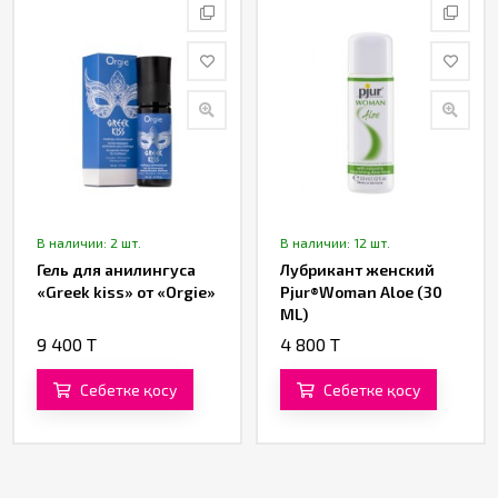
В наличии: 2 шт.
В наличии: 12 шт.
Гель для анилингуса
Лубрикант женский
«Greek kiss» от «Orgie»
Pjur®Woman Aloe (30
ML)
9 400 T
4 800 T
Себетке қосу
Себетке қосу