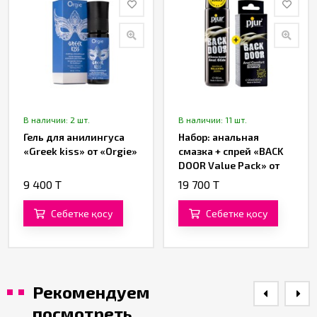
В наличии: 2 шт.
В наличии: 11 шт.
Гель для анилингуса
Набор: анальная
«Greek kiss» от «Orgie»
смазка + спрей «BACK
DOOR Value Pack» от
«Pjur»
9 400 T
19 700 T
Себетке қосу
Себетке қосу
Рекомендуем
посмотреть