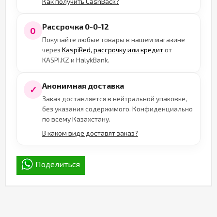
Как получить CashBack?
Рассрочка 0-0-12
0
Покупайте любые товары в нашем магазине
через
KaspiRed, рассрочку или кредит
от
KASPI.KZ и HalykBank.
Анонимная доставка
✓
Заказ доставляется в нейтральной упаковке,
без указания содержимого. Конфиденциально
по всему Казахстану.
В каком виде доставят заказ?
Поделиться