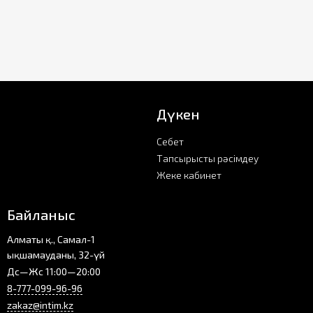
Дүкен
Себет
Тапсырысты рәсімдеу
Жеке кабинет
Байланыс
Алматы қ., Самал-1
ықшамауданы, 32-үй
Дс—Жс 11:00—20:00
8-777-099-96-96
zakaz@intim.kz