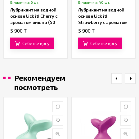
В наличии: 6 шт.
В наличии: 40 шт.
Лубрикант на водной
Лубрикант на водной
основе Lick it! Cherry с
основе Lick it!
ароматом вишни (50
Strawberry с ароматом
ML)
клубники (50 ML)
5 900 T
5 900 T
Себетке қосу
Себетке қосу
Рекомендуем
посмотреть