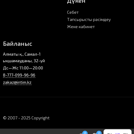
Дүкен
Себет
Тапсырысты рәсімдеу
Жеке кабинет
Байланыс
Алматы қ., Самал-1
ықшамауданы, 32-үй
Дс—Жс 11:00—20:00
8-777-099-96-96
zakaz@intim.kz
© 2007 - 2025 Copyright
0
0
0
0