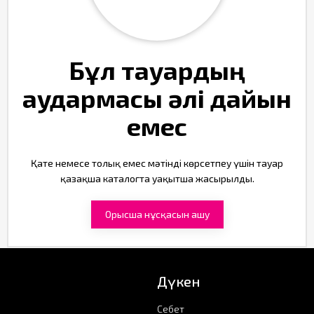
Бұл тауардың
аудармасы әлі дайын
емес
Қате немесе толық емес мәтінді көрсетпеу үшін тауар
қазақша каталогта уақытша жасырылды.
Орысша нұсқасын ашу
Дүкен
Себет