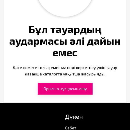
Бұл тауардың
аудармасы әлі дайын
емес
Қате немесе толық емес мәтінді көрсетпеу үшін тауар
қазақша каталогта уақытша жасырылды.
Орысша нұсқасын ашу
Дүкен
Себет