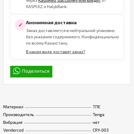
через
KaspiRed, рассрочку или кредит
от
KASPI.KZ и HalykBank.
Анонимная доставка
✓
Заказ доставляется в нейтральной упаковке,
без указания содержимого. Конфиденциально
по всему Казахстану.
В каком виде доставят заказ?
Поделиться
Материал
ТПЕ
Производитель
Tenga
Вибрация
нет
Vendercod
CRY-003