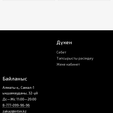
Дүкен
Себет
Тапсырысты рәсімдеу
Жеке кабинет
Байланыс
Алматы қ., Самал-1
ықшамауданы, 32-үй
Дс—Жс 11:00—20:00
8-777-099-96-96
zakaz@intim.kz