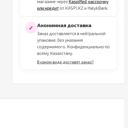
магазине через
KaspiRed, рассрочку
или кредит
от KASPI.KZ и HalykBank.
Анонимная доставка
✓
Заказ доставляется в нейтральной
упаковке, без указания
содержимого. Конфиденциально по
всему Казахстану.
В каком виде доставят заказ?