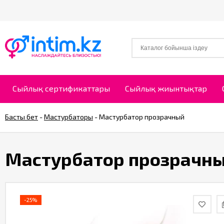
Сыйлық сертификаттары
Сыйлық жиынтықтар
Басты бет
-
Мастурбаторы
-
Мастурбатор прозрачный
Мастурбатор прозрачн
-25%