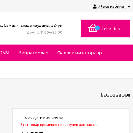
Жеке кабинет
., Самал-1 ықшамауданы, 32-үй
0
Себет бос
Дс—Жс 11:00—20:00
BDSM
Вибраторлар
Фаллоимитаторлар
Оставить отзыв
Артикул:
BM-009093M
Этот товар временно недоступен для заказа