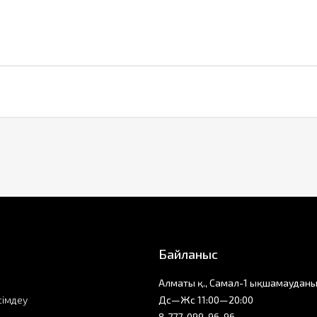
Байланыс
Алматы қ., Самал-1 ықшамауданы
сімдеу
Дс—Жс 11:00—20:00
8-777-099-96-96