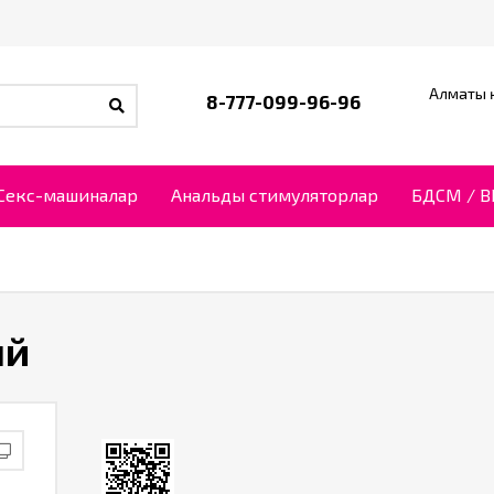
Алматы қ
8-777-099-96-96
Секс-машиналар
Анальды стимуляторлар
БДСМ / 
ый