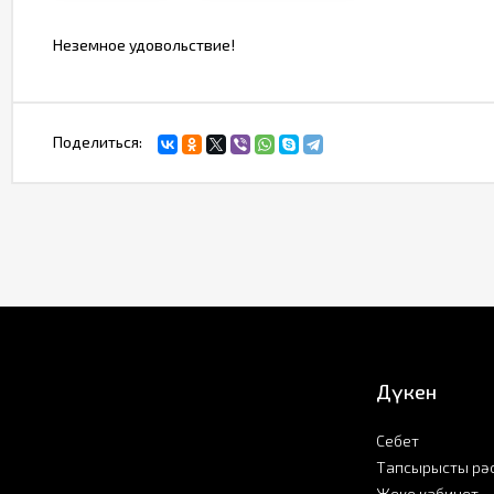
Неземное удовольствие!
Поделиться:
Дүкен
Себет
Тапсырысты рә
Жеке кабинет