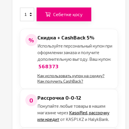
Себетке қосу
Скидка + CashBack 5%
%
Используйте персональный купон при
оформлении заказа и получите
дополнительную выгоду. Ваш купон:
568373
Как использовать купон на скидку?
Как получить CashBack?
Рассрочка 0-0-12
0
Покупайте любые товары в нашем
магазине через
KaspiRed, рассрочку
или кредит
от KASPI.KZ и HalykBank.