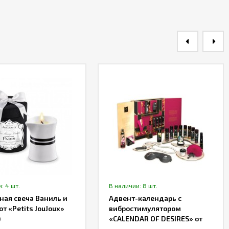
: 4 шт.
В наличии: 8 шт.
ая свеча Ваниль и
Адвент-календарь с
от «Petits JouJoux»
вибростимулятором
)
«CALENDAR OF DESIRES» от
«Shunga»