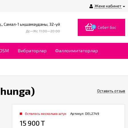
Жеке кабинет
., Самал-1 ықшамауданы, 32-үй
0
Себет бос
Дс—Жс 11:00—20:00
BDSM
Вибраторлар
Фаллоимитаторлар
Shunga)
Оставить отзыв
Осталось несколько штук
Артикул:
DEL2749
15 900 T