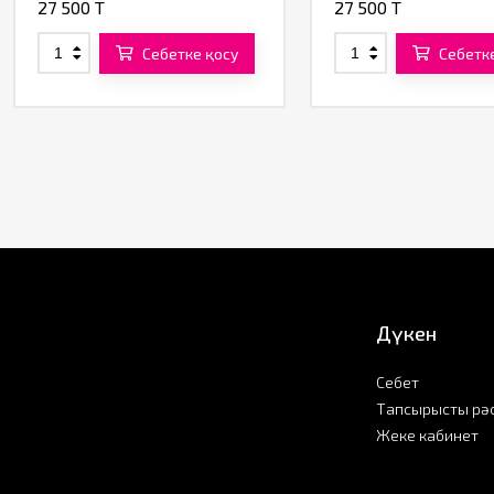
27 500 T
27 500 T
Себетке қосу
Себетк
Дүкен
Себет
Тапсырысты рә
Жеке кабинет