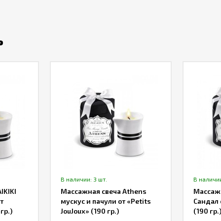
ь
В наличии: 3 шт.
В наличии
IKIKI
Массажная свеча Athens
Массажн
т
мускус и пачули от «Petits
Сандал 
гр.)
JouJoux» (190 гр.)
(190 гр.