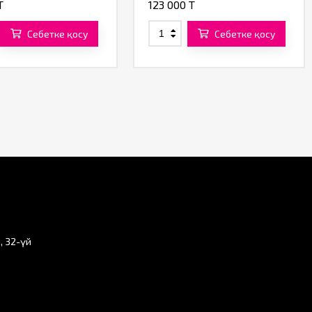
T
123 000 T
Себетке қосу
Себетке қосу
, 32-үй