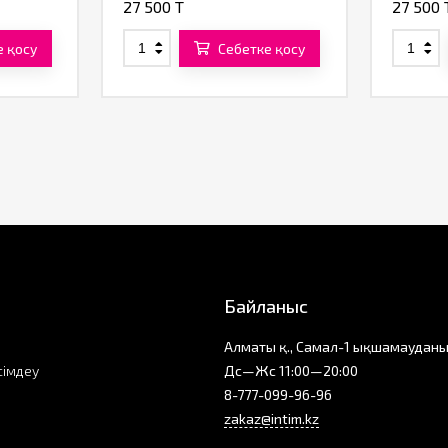
27 500 T
27 500 
е қосу
Себетке қосу
Байланыс
Алматы қ., Самал-1 ықшамауданы
сімдеу
Дс—Жс 11:00—20:00
8-777-099-96-96
zakaz@intim.kz