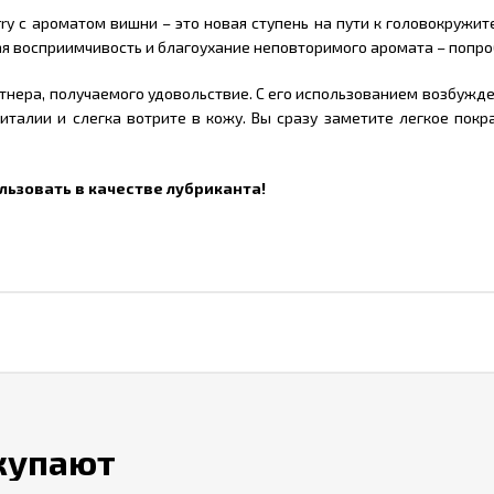
ry с ароматом вишни – это новая ступень на пути к головокружи
я восприимчивость и благоухание неповторимого аромата – попроб
нера, получаемого удовольствие. С его использованием возбужде
ниталии и слегка вотрите в кожу. Вы сразу заметите легкое пок
льзовать в качестве лубриканта!
окупают