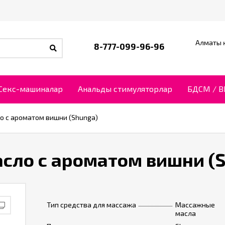
Алматы қ
8-777-099-96-96
Секс-машиналар
Анальды стимуляторлар
БДСМ / 
 с ароматом вишни (Shunga)
сло с ароматом вишни (
Тип средства для массажа
Массажные
масла