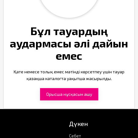
Бұл тауардың
аудармасы әлі дайын
емес
Қате немесе толық емес мәтінді көрсетпеу үшін тауар
қазақша каталогта уақытша жасырылды.
Орысша нұсқасын ашу
Дүкен
Себет