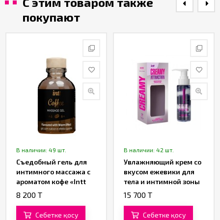
С этим товаром также
покупают
В наличии: 49 шт.
В наличии: 42 шт.
Съедобный гель для
Увлажняющий крем со
интимного массажа с
вкусом ежевики для
ароматом кофе «Intt
тела и интимной зоны
Coffee Massage Gel» от
«CREAMY ATTRACTION!»
8 200 T
15 700 T
«Intt» (30 ML)
от «INTT» (100 ML)
Себетке қосу
Себетке қосу