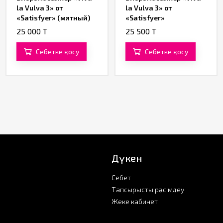
la Vulva 3» от
la Vulva 3» от
«Satisfyer» (мятный)
«Satisfyer»
(фиолетовый)
25 000 T
25 500 T
Себетке қосу
Себетке қосу
Дүкен
Себет
Тапсырысты рәсімдеу
Жеке кабинет