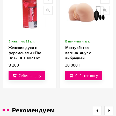
В наличии: 22 шт.
В наличии: 4 шт.
Женские духи с
Мастурбатор
феромонами «The
вагина+анус с
One» D&G №21 от
вибрацией
«SexyLife»
8 200 T
30 000 T
Себетке қосу
Себетке қосу
Рекомендуем