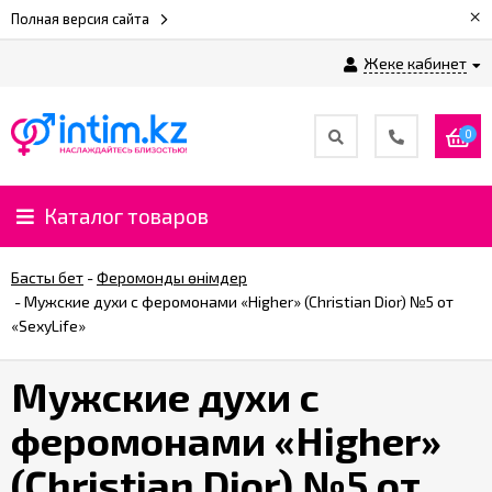
×
Полная версия сайта
Жеке кабинет
0
Каталог товаров
Басты бет
-
Феромонды өнімдер
-
Мужские духи с феромонами «Higher» (Christian Dior) №5 от
«SexyLife»
Мужские духи с
феромонами «Higher»
(Christian Dior) №5 от