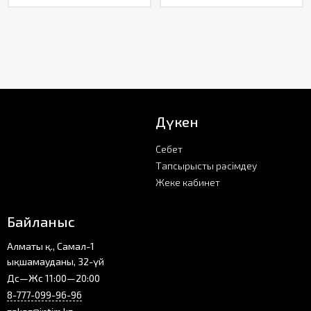
Дүкен
Себет
Тапсырысты рәсімдеу
Жеке кабинет
Байланыс
Алматы қ., Самал-1
ықшамауданы, 32-үй
Дс—Жс 11:00—20:00
8-777-099-96-96