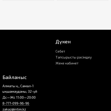
Дүкен
Себет
Тапсырысты рәсімдеу
Жеке кабинет
Байланыс
Алматы қ., Самал-1
ықшамауданы, 32-үй
Дс—Жс 11:00—20:00
8-777-099-96-96
zakaz@intim.kz